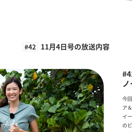
11月4日号の放送内容
#42
#
ノ
今回
ア
イ
の