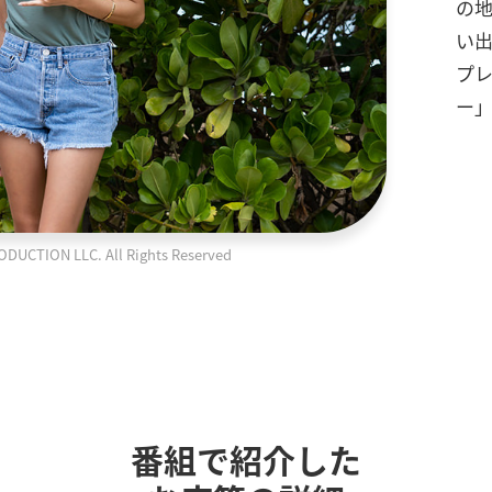
の
い
プ
ー
TION LLC. All Rights Reserved
番組で紹介した