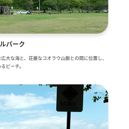
ナルパーク
む広大な海と、荘厳なコオラウ山脈との間に位置し、
めるビーチ。