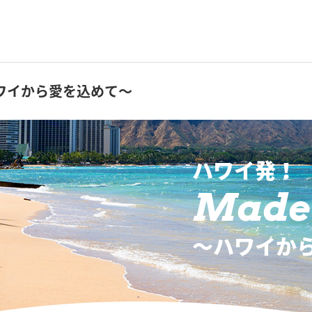
ワイから愛を込めて～
ハワイ発！
Made 
〜ハワイか