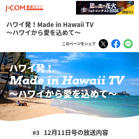
ハワイ発！Made in Hawaii TV
～ハワイから愛を込めて～
Tweet
Faceboo
LI
このページをシェア
ハワイ発！
Made in Hawaii TV
〜ハワイから愛を込めて〜
12月11日号の放送内容
#3