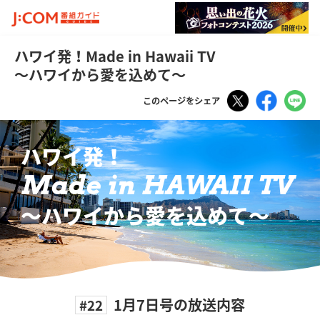
ハワイ発！Made in Hawaii TV
～ハワイから愛を込めて～
Tweet
Faceboo
LI
このページをシェア
ハワイ発！
Made in HAWAII TV
〜ハワイから愛を込めて〜
1月7日号の放送内容
#22