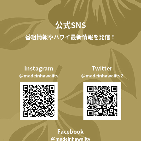
公式SNS
番組情報やハワイ最新情報を発信！
Instagram
Twitter
＠madeinhawaiitv
＠madeinhawaiitv2
Facebook
＠madeinhawaiitv