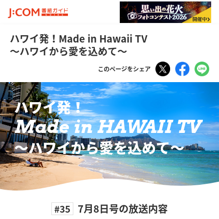
ハワイ発！Made in Hawaii TV
～ハワイから愛を込めて～
Tweet
Faceboo
LI
このページをシェア
ハワイ発！
Made in HAWAII TV
〜ハワイから愛を込めて〜
7月8日号の放送内容
#35