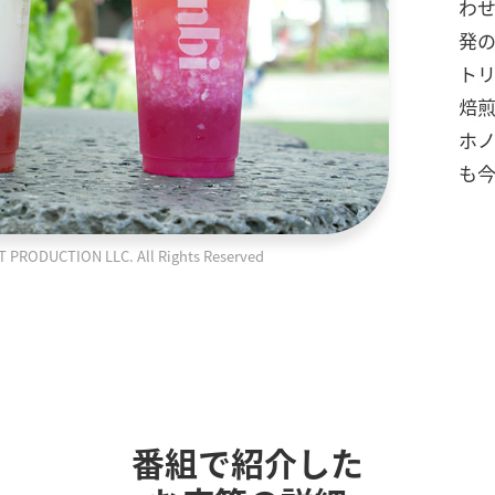
わ
発
ト
焙煎
ホ
も
ODUCTION LLC. All Rights Reserved
番組で紹介した