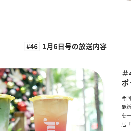
1月6日号の放送内容
#46
＃
ポ
今回
最
を
店