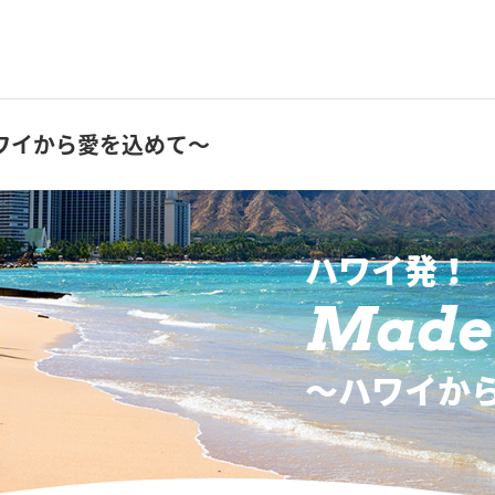
ワイから愛を込めて～
ハワイ発！
Made 
〜ハワイか