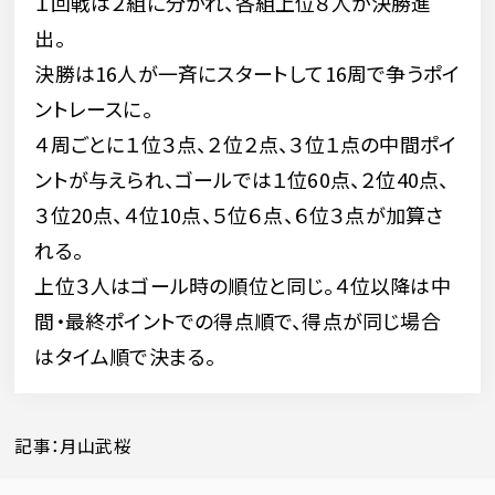
１回戦は２組に分かれ、各組上位８人が決勝進
出。
決勝は16人が一斉にスタートして16周で争うポイ
ントレースに。
４周ごとに１位３点、２位２点、３位１点の中間ポイ
ントが与えられ、ゴールでは１位60点、２位40点、
３位20点、４位10点、５位６点、６位３点が加算さ
れる。
上位３人はゴール時の順位と同じ。４位以降は中
間・最終ポイントでの得点順で、得点が同じ場合
はタイム順で決まる。
記事：月山武桜