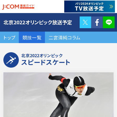
Twitter
F
北京2022オリンピック放送予定
トップ
競技一覧
二宮清純コラム
北京2022オリンピック
スピードスケート