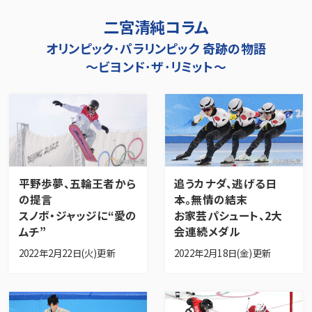
二宮清純コラム
オリンピック･パラリンピック 奇跡の物語
～ビヨンド･ザ･リミット～
平野歩夢、五輪王者から
追うカナダ、逃げる日
の提言
本。無情の結末
スノボ・ジャッジに“愛の
お家芸パシュート、2大
ムチ”
会連続メダル
2022年2月22日(火)更新
2022年2月18日(金)更新