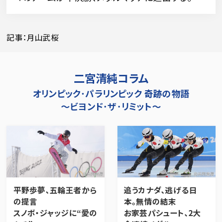
記事：月山武桜
二宮清純コラム
オリンピック･パラリンピック 奇跡の物語
～ビヨンド･ザ･リミット～
平野歩夢、五輪王者から
追うカナダ、逃げる日
の提言
本。無情の結末
スノボ・ジャッジに“愛の
お家芸パシュート、2大