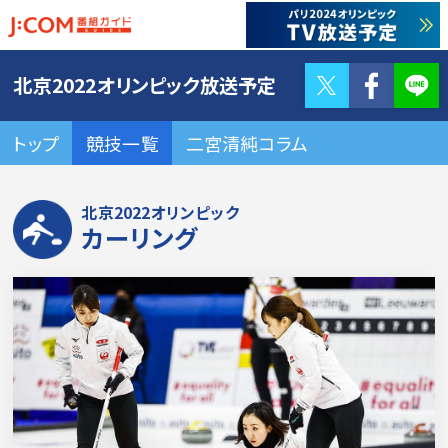
Twitter
F
北京2022オリンピック放送予定
トップ
競技一覧
二宮清純コラム
北京2022オリンピック
カーリング