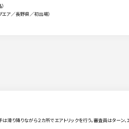
昌）
グエア／長野県／初出場）
は滑り降りながら２カ所でエアトリックを行う。審査員はターン、