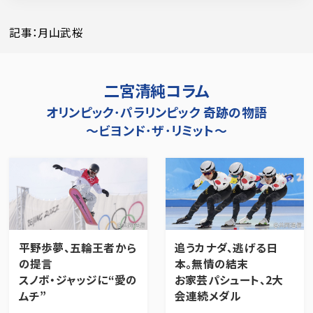
記事：月山武桜
二宮清純コラム
オリンピック･パラリンピック 奇跡の物語
～ビヨンド･ザ･リミット～
平野歩夢、五輪王者から
追うカナダ、逃げる日
の提言
本。無情の結末
スノボ・ジャッジに“愛の
お家芸パシュート、2大
ムチ”
会連続メダル