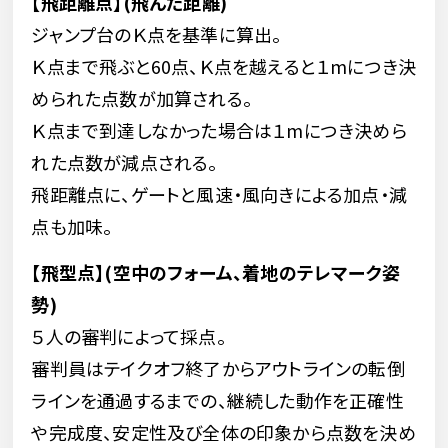
【飛距離点】(飛んだ距離)
ジャンプ台のＫ点を基準に算出。
Ｋ点まで飛ぶと60点、Ｋ点を越えると１mにつき決
められた点数が加算される。
Ｋ点まで到達しなかった場合は１mにつき決めら
れた点数が減点される。
飛距離点に、ゲートと風速・風向きによる加点・減
点も加味。
【飛型点】(空中のフォーム、着地のテレマーク姿
勢)
５人の審判によって採点。
審判員はテイクオフ終了からアウトラインの転倒
ラインを通過するまでの、継続した動作を正確性
や完成度、安定性及び全体の印象から点数を決め