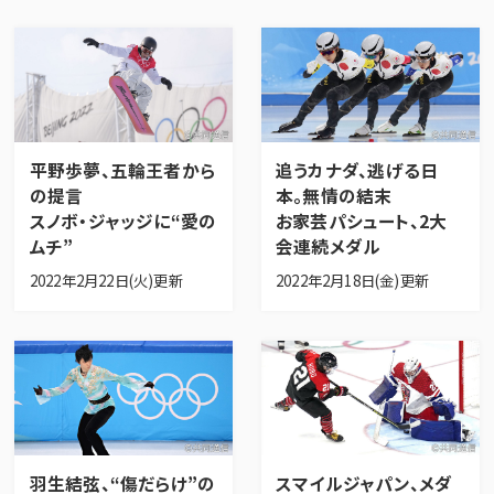
平野歩夢、五輪王者から
追うカナダ、逃げる日
の提言
本。無情の結末
スノボ・ジャッジに“愛の
お家芸パシュート、2大
ムチ”
会連続メダル
2022年2月22日(火)更新
2022年2月18日(金)更新
羽生結弦、“傷だらけ”の
スマイルジャパン、メダ