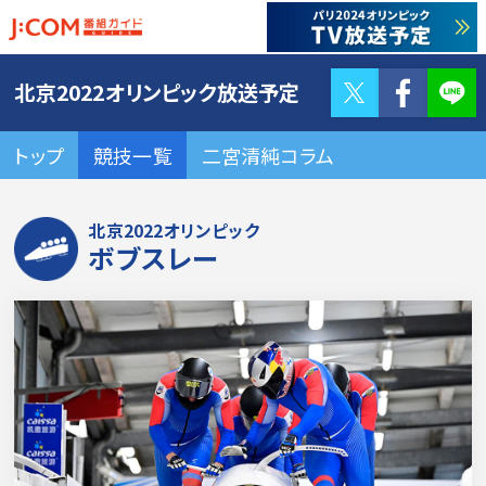
Twitter
F
北京2022オリンピック放送予定
トップ
競技一覧
二宮清純コラム
北京2022オリンピック
ボブスレー