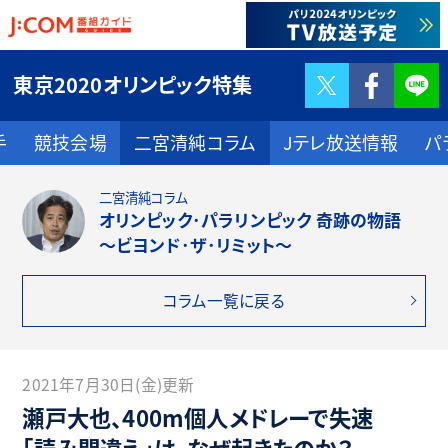
Twitter
F
東京2020オリンピック特集
手
競技会場
二宮清純コラム
Jテレ放送情報
パ
二宮清純コラム
オリンピック･パラリンピック 奇跡の物語
～ビヨンド･ザ･リミット～
コラム一覧に戻る
2021年7月30日(金)更新
瀬戸大也、400m個人メドレーで失速