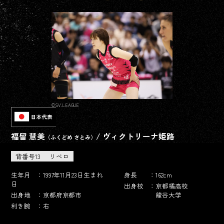
し配信が視聴で
きる動画配信サ
ービスです。
©SV.LEAGUE
福留 慧美
/ ヴィクトリーナ姫路
（ふくどめ さとみ）
さとう
よしの
たかはし
らん
佐藤
淑乃
髙橋
藍
背番号13
リベロ
生年月
：1997年11月23日生まれ
身長
：162cm
日
出身校
：京都橘高校
出身地
：京都府京都市
龍谷大学
利き腕
：右