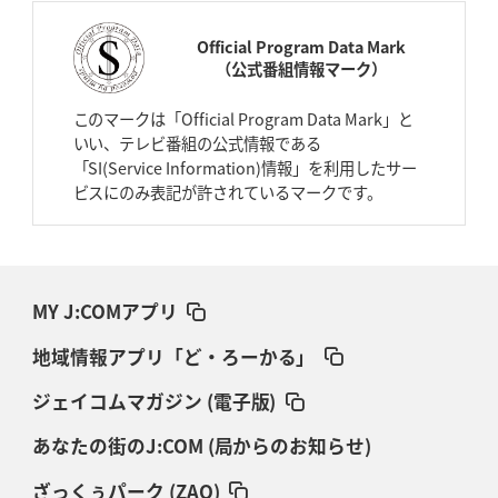
Official Program Data Mark
（公式番組情報マーク）
このマークは「Official Program Data Mark」と
いい、テレビ番組の公式情報である
「SI(Service Information)情報」を利用したサー
みやうら
けんと
にしもと
けいご
ビスにのみ表記が許されているマークです。
宮浦
健人
西本
圭吾
MY J:COMアプリ
地域情報アプリ「ど・ろーかる」
ジェイコムマガジン (電子版)
ふくどめ
さとみ
福留
慧美
あなたの街のJ:COM (局からのお知らせ)
ざっくぅパーク (ZAQ)