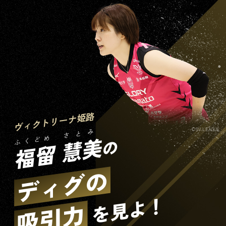
ヴィクトリーナ姫路
©SV.LEAGUE
さとみ
慧美
ふくどめ
の
福留
ディグの
を見よ！
吸引力