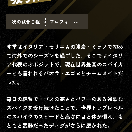
次の試合日程
プロフィール
J SPORTSオンデマンド
でSVリーグ男女全試合配信中！
昨季はイタリア・セリエＡの強豪・ミラノで初め
スマホでのご視聴
て海外でのシーズンを過ごした。
そこではイタリ
ア代表のオポジットで、現在世界最高のスパイカ
左のQRコードより
アクセスしてくださ
ーとも言われるパオラ・エゴヌと
チームメイトだ
い。
った。
※アクセス後、ページ
下部｢J:COMまたはYCV
毎日の練習でエゴヌの高さとパワーのある強烈な
にご加入のお客様はこ
スパイクを受け続けたことで、世界トップレベル
ちら｣から
ログインに
進んでください。
のスパイクの
スピードと高さに目と体が慣れ、も
※アプリをインストー
ともと武器だったディグがさらに磨かれた。
ルされてない場合は、