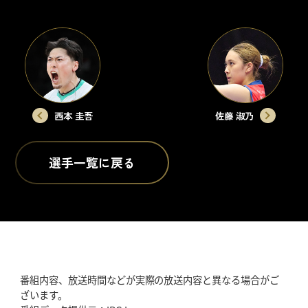
みやべ
あいり
やまもと
ともひろ
宮部
藍梨
山本
智大
西本 圭吾
佐藤 淑乃
選手一覧に戻る
わだ
ゆきこ
みずまち
たいと
和田
由紀子
水町
泰杜
番組内容、放送時間などが実際の放送内容と異なる場合がご
ざいます。
バルデス・
はやし
ことな