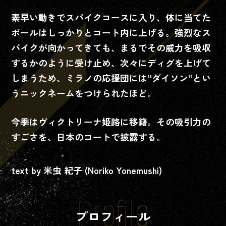
ストアに遷移します。
素早い動きでスパイクコースに入り、体に当てた
ボールはしっかりとコート内に上げる。
強烈なス
パイクが向かってきても、まるでその威力を吸収
PCでのご視聴
するかのように受け止め、次々にディグを上げて
しまうため、ミラノの応援団には“ダイソン”とい
ご視聴はこちら
うニックネームをつけられたほど。
今季はヴィクトリーナ姫路に移籍。その吸引力の
すごさを、日本のコートで披露する。
「J SPORTS
オンデマン
text by 米虫 紀子 (Noriko Yonemushi)
ド」
とは
Profile
J SPORTSで放送
される番組のラ
プロフィール
イブ配信や見逃