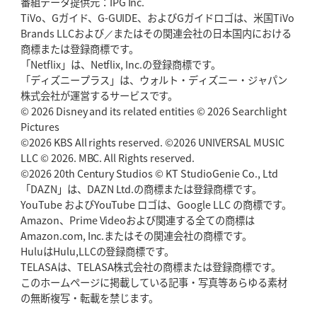
番組データ提供元：IPG Inc.
林
琴奈
メリーサ
TiVo、Gガイド、G-GUIDE、およびGガイドロゴは、米国TiVo
Brands LLCおよび／またはその関連会社の日本国内における
商標または登録商標です。
「Netflix」は、Netflix, Inc.の登録商標です。
「ディズニープラス」は、ウォルト・ディズニー・ジャパン
株式会社が運営するサービスです。
© 2026 Disney and its related entities © 2026 Searchlight
Pictures
ドミトリー・
©2026 KBS All rights reserved. ©2026 UNIVERSAL MUSIC
いわさき
岩崎
こよみ
ムセルスキー
LLC © 2026. MBC. All Rights reserved.
©2026 20th Century Studios © KT StudioGenie Co., Ltd
「DAZN」は、DAZN Ltd.の商標または登録商標です。
YouTube およびYouTube ロゴは、Google LLC の商標です。
Amazon、Prime Videoおよび関連する全ての商標は
Amazon.com, Inc.またはその関連会社の商標です。
HuluはHulu,LLCの登録商標です。
TELASAは、TELASA株式会社の商標または登録商標です。
このホームページに掲載している記事・写真等あらゆる素材
アントワーヌ・
おおや
まさき
大宅
真樹
の無断複写・転載を禁じます。
ブリザール