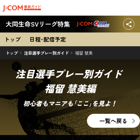
大同生命SVリーグ特集
トップ
日程･配信
予定
トップ
注目選手プレー別ガイド
福留 慧美
注目選手プレー別ガイド
福留 慧美編
初心者もマニアも｢ここ｣を見よ！
一覧へ戻る