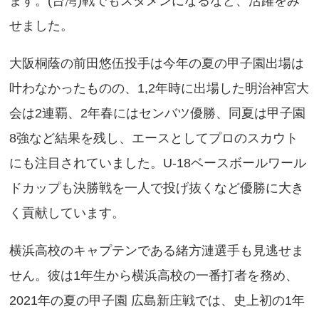
ます。(台湾)戦でもスタメンになるなど、活躍をみ
髙中 一樹
聖光学院
せました。
緒方 漣
横浜
大阪桐蔭の前田悠伍投手は今年の夏の甲子園出場は
森田 大翔
履正社
叶わなかったものの、1,2年時に出場した明治神宮大
小林 隼翔
広陵
会は2連覇、2年春にはセンバツ優勝、同夏は甲子園
外野手
橋本 航河
仙台育英
8強など結果を残し、エースとしてプロのスカウト
丸田 湊斗
慶応
にも注目されていました。U-18ベースボールワール
知花 慎之助
沖縄尚学
ドカップも決勝戦を一人で投げ抜くなど優勝に大き
く貢献しています。
横浜高校のキャプテンである緒方漣選手も見逃せま
せん。彼は1年生から横浜高校の一番打者を務め、
2021年の夏の甲子園 広島新庄戦では、史上初の1年