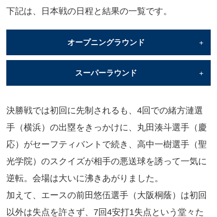
下記は、日本戦の日程と結果の一覧です。
オープニングラウンド
日付
対戦相手
結果
スーパーラウンド
9月1日
スペイン
〇
日付
対戦相手
結果
9月2日
パナマ
〇
決勝戦では初回に先制されるも、4回での緒方漣選
9月7日
韓国
〇
9月3日
アメリカ
〇
手（横浜）の出塁をきっかけに、丸田湊斗選手（慶
9月8日
プエルトリコ
〇
9月4日
ベネズエラ
〇
応）がセーフティバントで続き、高中一樹選手（聖
チャイニーズ・タイペ
9月5日
9月9日
オランダ
×
×
光学院）のスクイズが相手の悪送球を誘って一気に
イ
逆転。会場は大いに沸きあがりました。
チャイニーズ・タイペ
9月10日
〇
イ（決勝）
加えて、エースの前田悠伍選手（大阪桐蔭）は初回
以外は失点を許さず、7回4安打1失点という堂々た