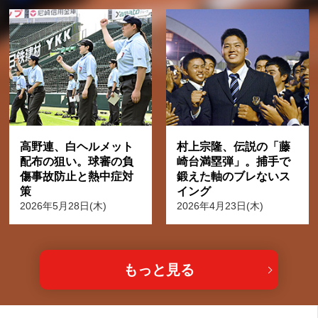
高野連、白ヘルメット
村上宗隆、伝説の「藤
配布の狙い。球審の負
崎台満塁弾」。捕手で
傷事故防止と熱中症対
鍛えた軸のブレないス
策
イング
2026年5月28日(木)
2026年4月23日(木)
もっと見る