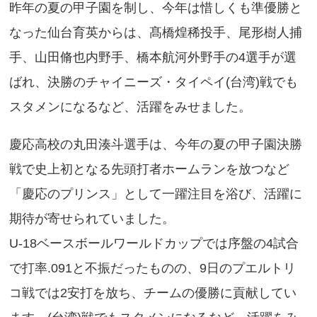
投手
武田 陸玖
山形中央
昨年の夏の甲子園を制し、今年は惜しくも準優勝と
髙橋 煌稀
仙台育英
なった仙台育英からは、髙橋煌稀投手、尾形樹人捕
木村 優人
霞ヶ浦
手、山田脩也内野手、橋本航河外野手の4選手が選
ばれ、決勝のチャイニーズ・タイペイ(台湾)戦でも
安田 虎汰郎
日大三
スタメンになるなど、活躍をみせました。
矢野 海翔
大垣日大
中山 優月
智辯学園
慶応高校の丸田湊斗選手は、今年の夏の甲子園決勝
前田 悠伍
大阪桐蔭
戦で史上初となる先頭打者ホームランを放つなど
森 煌誠
徳島商
「慶応のプリンス」として一躍注目を浴び、活躍に
東恩納 蒼
沖縄尚学
期待が寄せられていました。
捕手
尾形 樹人
仙台育英
U-18ベースボールワールドカップでは序盤の4試合
新妻 恭介
浜松開誠館
で打率.091と不振だったものの、9日のプエルトリ
寺地 隆成
明徳義塾
コ戦では2安打を放ち、チームの優勝に貢献してい
内野手
山田 脩也
仙台育英