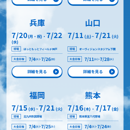
兵庫
山口
7/20
7/22
7/11
7/21
(月・祝)
・
(土)
~
(火)
(水)
ほっともっとフィールド神戸
オーヴィジョンスタジアム下関
球場
球場
7/4
7/26
7/11
7/28
大会日程
大会日程
(土)
~
(日)
(土)
~
(火)
詳細を見る
詳細を見る
福岡
熊本
7/15
7/21
7/16
7/17
(水)
~
(火)
(木)
・
(金)
北九州市民球場
熊本県営八代球場
球場
球場
7/4
7/25
7/4
7/24
大会日程
大会日程
(土)
~
(土)
(土)
~
(金)