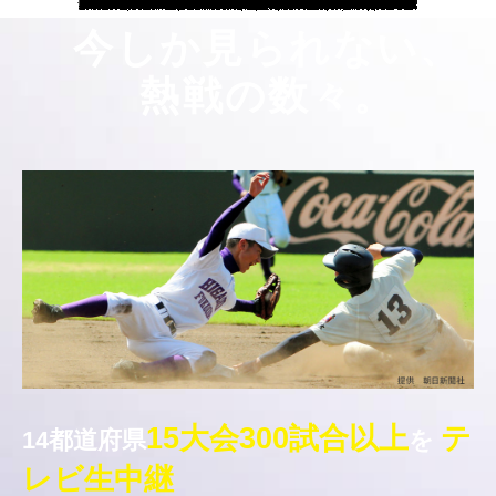
今しか見られない、
熱戦の数々。
15大会300試合以上
テ
14都道府県
を
レビ生中継