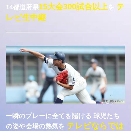
15大会300試合以上
テ
14都道府県
を
レビ生中継
一瞬のプレーに全てを賭ける
球児たち
テレビならでは
の姿や会場の熱気を