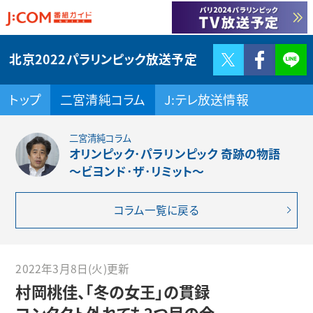
Twitter
F
北京2022パラリンピック放送予定
トップ
二宮清純コラム
J:テレ放送情報
二宮清純コラム
オリンピック･パラリンピック 奇跡の物語
～ビヨンド･ザ･リミット～
コラム一覧に戻る
2022年3月8日(火)更新
村岡桃佳、「冬の女王」の貫録