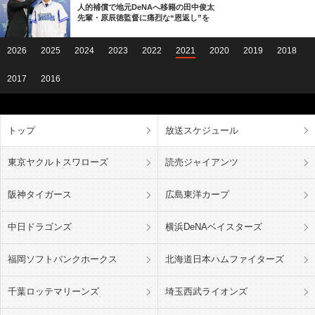
人的補償で地元DeNAへ移籍の田中俊太
先輩・原辰徳監督に痛烈な“恩返し”を
2026
2025
2024
2023
2022
2021
2020
2019
2018
2017
2016
トップ
放送スケジュール
東京ヤクルトスワローズ
読売ジャイアンツ
阪神タイガース
広島東洋カープ
中日ドラゴンズ
横浜DeNAベイスターズ
福岡ソフトバンクホークス
北海道日本ハムファイターズ
千葉ロッテマリーンズ
埼玉西武ライオンズ