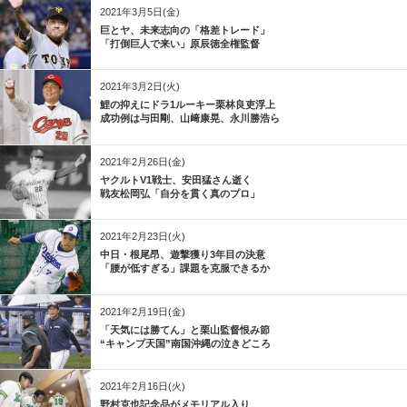
2021年3月5日(金)
巨とヤ、未来志向の「格差トレード」
「打倒巨人で来い」原辰徳全権監督
2021年3月2日(火)
鯉の抑えにドラ1ルーキー栗林良吏浮上
成功例は与田剛、山﨑康晃、永川勝浩ら
2021年2月26日(金)
ヤクルトV1戦士、安田猛さん逝く
戦友松岡弘「自分を貫く真のプロ」
2021年2月23日(火)
中日・根尾昂、遊撃獲り3年目の決意
「腰が低すぎる」課題を克服できるか
2021年2月19日(金)
「天気には勝てん」と栗山監督恨み節
“キャンプ天国”南国沖縄の泣きどころ
2021年2月16日(火)
野村克也記念品がメモリアル入り