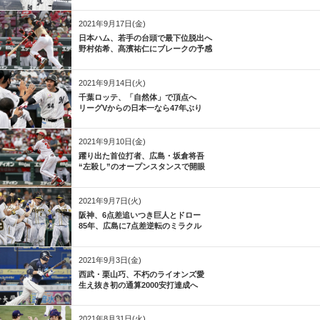
2021年9月17日(金)
日本ハム、若手の台頭で最下位脱出へ
野村佑希、髙濱祐仁にブレークの予感
2021年9月14日(火)
千葉ロッテ、「自然体」で頂点へ
リーグVからの日本一なら47年ぶり
2021年9月10日(金)
躍り出た首位打者、広島・坂倉将吾
“左殺し”のオープンスタンスで開眼
2021年9月7日(火)
阪神、6点差追いつき巨人とドロー
85年、広島に7点差逆転のミラクル
2021年9月3日(金)
西武・栗山巧、不朽のライオンズ愛
生え抜き初の通算2000安打達成へ
2021年8月31日(火)