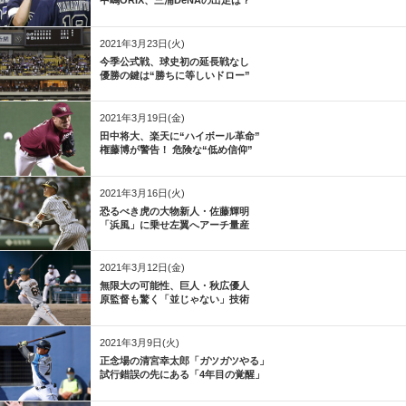
中嶋ORIX、三浦DeNAの出足は？
2021年3月23日(火)
今季公式戦、球史初の延長戦なし
優勝の鍵は“勝ちに等しいドロー”
2021年3月19日(金)
田中将大、楽天に“ハイボール革命”
権藤博が警告！ 危険な“低め信仰”
2021年3月16日(火)
恐るべき虎の大物新人・佐藤輝明
「浜風」に乗せ左翼へアーチ量産
2021年3月12日(金)
無限大の可能性、巨人・秋広優人
原監督も驚く「並じゃない」技術
2021年3月9日(火)
正念場の清宮幸太郎「ガツガツやる」
試行錯誤の先にある「4年目の覚醒」