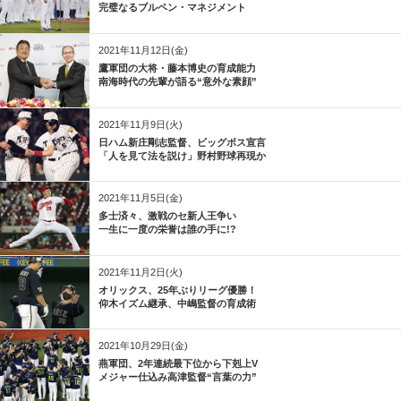
完璧なるブルペン・マネジメント
2021年11月12日(金)
鷹軍団の大将・藤本博史の育成能力
南海時代の先輩が語る“意外な素顔”
2021年11月9日(火)
日ハム新庄剛志監督、ビッグボス宣言
「人を見て法を説け」野村野球再現か
2021年11月5日(金)
多士済々、激戦のセ新人王争い
一生に一度の栄誉は誰の手に!?
2021年11月2日(火)
オリックス、25年ぶりリーグ優勝！
仰木イズム継承、中嶋監督の育成術
2021年10月29日(金)
燕軍団、2年連続最下位から下剋上V
メジャー仕込み高津監督“言葉の力”