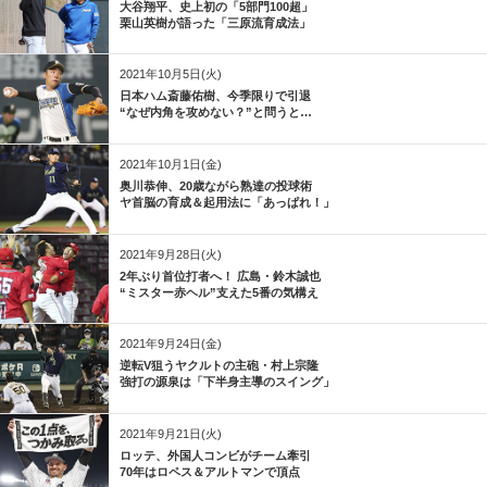
大谷翔平、史上初の「5部門100超」
栗山英樹が語った「三原流育成法」
2021年10月5日(火)
日本ハム斎藤佑樹、今季限りで引退
“なぜ内角を攻めない？”と問うと…
2021年10月1日(金)
奥川恭伸、20歳ながら熟達の投球術
ヤ首脳の育成＆起用法に「あっぱれ！」
2021年9月28日(火)
2年ぶり首位打者へ！ 広島・鈴木誠也
“ミスター赤ヘル”支えた5番の気構え
2021年9月24日(金)
逆転V狙うヤクルトの主砲・村上宗隆
強打の源泉は「下半身主導のスイング」
2021年9月21日(火)
ロッテ、外国人コンビがチーム牽引
70年はロペス＆アルトマンで頂点