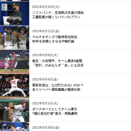
2021年6月15日(火)
ソフトバンク、交流戦大失速の理由
工藤監督が描くリバイバルプラン
2021年6月11日(金)
マルテ＆サンズで阪神首位快走
85年を彷彿とさせる中軸打線
2021年6月8日(火)
俊足・大谷翔平、チーム最多8盗塁
「投打」のみならず「走」にも注目
2021年6月4日(金)
栗林良吏は、なぜ打たれないのか？
名リリーバー鹿取義隆が徹底分析
2021年6月1日(火)
ダークホースとしてチーム牽引
“隠れ首位打者”楽天・岡島豪郎
2021年5月28日(金)