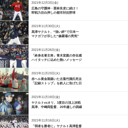
2021年12月3日(金)
広島の守護神・栗林良吏に続け！
即戦力目白押しの都市対抗野球
2021年11月30日(火)
高津ヤクルト、“強い絆”で日本一
マクガフが示した“修羅場の男気”
2021年11月26日(金)
「終身名誉主将」青木宣親の存在感
ハイタッチに込めた熱いメッセージ
2021年11月23日(火)
赤ヘル黄金期築いた古葉竹識氏死去
「記録ストップ」を鉄人に告げた日
2021年11月19日(金)
ヤクルトvsオリ、3度目の頂上決戦
高津、中嶋両監督、26年越しの因縁
2021年11月16日(火)
「弱者を勝者に」ヤクルト高津監督