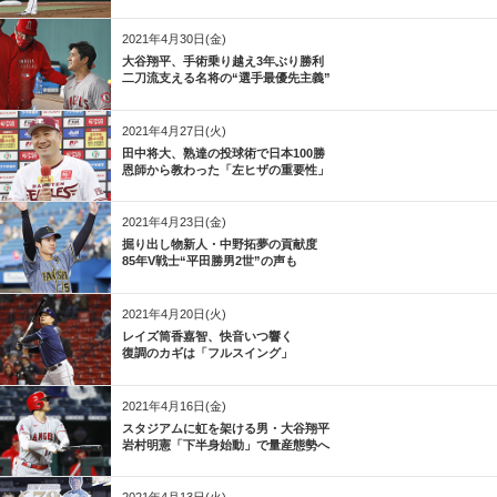
2021年4月30日(金)
大谷翔平、手術乗り越え3年ぶり勝利
二刀流支える名将の“選手最優先主義”
2021年4月27日(火)
田中将大、熟達の投球術で日本100勝
恩師から教わった「左ヒザの重要性」
2021年4月23日(金)
掘り出し物新人・中野拓夢の貢献度
85年V戦士“平田勝男2世”の声も
2021年4月20日(火)
レイズ筒香嘉智、快音いつ響く
復調のカギは「フルスイング」
2021年4月16日(金)
スタジアムに虹を架ける男・大谷翔平
岩村明憲「下半身始動」で量産態勢へ