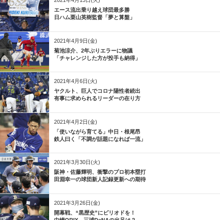
2021年4月13日(火)
エース流出乗り越え球団最多勝
日ハム栗山英樹監督「夢と算盤」
2021年4月9日(金)
菊池涼介、2年ぶりエラーに物議
「チャレンジした方が投手も納得」
2021年4月6日(火)
ヤクルト、巨人でコロナ陽性者続出
有事に求められるリーダーの在り方
2021年4月2日(金)
「使いながら育てる」中日・根尾昂
鉄人曰く「不調が話題になれば一流」
2021年3月30日(火)
阪神・佐藤輝明、衝撃のプロ初本塁打
田淵幸一の球団新人記録更新への期待
2021年3月26日(金)
開幕戦、“黒歴史”にピリオドを！