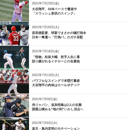
2021年7月23日(金)
大谷翔平、59本ペースで量産中
「スウッシュ形状のスイング」
2021年7月20日(火)
原辰徳監督、球宴でまさかの犠打指令
日本一奪還へ「打倒パ」のガチ采配
2021年7月16日(金)
「怪物」松坂大輔、投手人生に幕
語り継がれるイチローとの名勝負
2021年7月13日(火)
パワフルなスイングで本塁打量産
大谷翔平の肉体はロールボディ!?
2021年7月9日(金)
侍ジャパン、追加招集は2人の右腕
課題山積みも“地の利”いかし頂点へ
2021年7月6日(火)
楽天・島内宏明のモチベーション