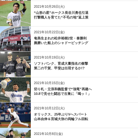
2021年10月26日(火)
“山形の星”ホークス長谷川勇也引退
打撃職人を育てた“不毛の地”返上策
2021年10月22日(金)
奄美生まれの松井裕樹2世・泰勝利
腕磨いた船上のシャドーピッチング
2021年10月19日(火)
ソフトバンク、育成大量指名の衝撃
第二の千賀、甲斐は出現するか!?
2021年10月15日(金)
切り札・立浪和義監督で“強竜”再建へ
10.8で見せた闘志で古巣に「喝ッ！」
2021年10月12日(火)
オリックス、25年ぶりVへスパート
山本由伸＆宮城大弥の両輪フル回転
2021年10月8日(金)