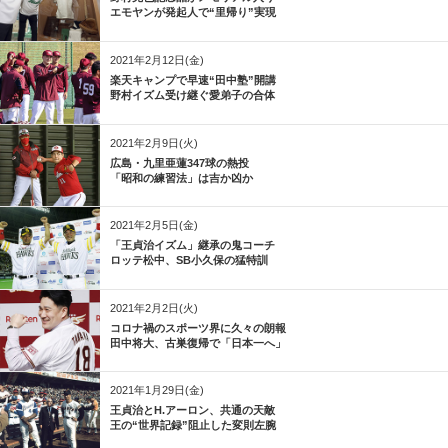
エモヤンが発起人で“里帰り”実現
2021年2月12日(金)
楽天キャンプで早速“田中塾”開講
野村イズム受け継ぐ愛弟子の合体
2021年2月9日(火)
広島・九里亜蓮347球の熱投
「昭和の練習法」は吉か凶か
2021年2月5日(金)
「王貞治イズム」継承の鬼コーチ
ロッテ松中、SB小久保の猛特訓
2021年2月2日(火)
コロナ禍のスポーツ界に久々の朗報
田中将大、古巣復帰で「日本一へ」
2021年1月29日(金)
王貞治とH.アーロン、共通の天敵
王の“世界記録”阻止した変則左腕