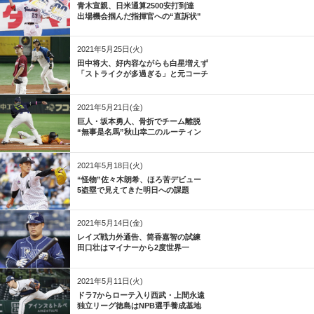
青木宣親、日米通算2500安打到達
出場機会掴んだ指揮官への“直訴状”
2021年5月25日(火)
田中将大、好内容ながらも白星増えず
「ストライクが多過ぎる」と元コーチ
2021年5月21日(金)
巨人・坂本勇人、骨折でチーム離脱
“無事是名馬”秋山幸二のルーティン
2021年5月18日(火)
“怪物”佐々木朗希、ほろ苦デビュー
5盗塁で見えてきた明日への課題
2021年5月14日(金)
レイズ戦力外通告、筒香嘉智の試練
田口壮はマイナーから2度世界一
2021年5月11日(火)
ドラ7からローテ入り西武・上間永遠
独立リーグ徳島はNPB選手養成基地