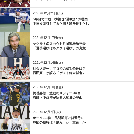
2021年12月21日(火)
5年目で二冠、柳裕也“遅咲き”の理由
中日を牽引してきた明大出身投手たち
2021年12月17日(金)
ヤクルト名スカウト片岡宏雄氏死去
「選手選びはネクタイ選び」の真意
2021年12月14日(火)
社会人野手、プロでの成功条件は？
西田真二が語る「ポスト鈴木誠也」
2021年12月10日(金)
筒香嘉智、激動のメジャー2年目
恩師・中畑清が語る大変身の理由
2021年12月7日(火)
ホークス1位・風間球打に背番号1
球団の期待は「励み」か「重荷」か