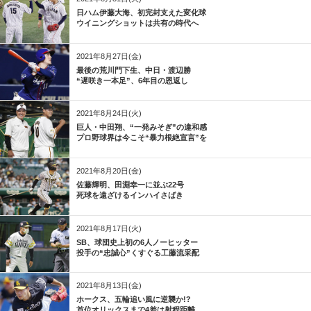
日ハム伊藤大海、初完封支えた変化球
ウイニングショットは共有の時代へ
2021年8月27日(金)
最後の荒川門下生、中日・渡辺勝
“遅咲き一本足”、6年目の恩返し
2021年8月24日(火)
巨人・中田翔、“一発みそぎ”の違和感
プロ野球界は今こそ“暴力根絶宣言”を
2021年8月20日(金)
佐藤輝明、田淵幸一に並ぶ22号
死球を遠ざけるインハイさばき
2021年8月17日(火)
SB、球団史上初の6人ノーヒッター
投手の“忠誠心”くすぐる工藤流采配
2021年8月13日(金)
ホークス、五輪追い風に逆襲か!?
首位オリックスまで4差は射程距離