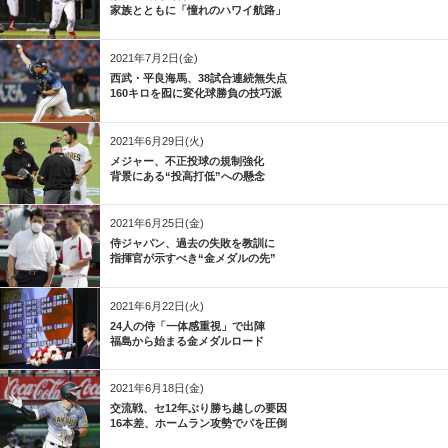
家族とともに「憧れのハワイ航路」
2021年7月2日(金)
西武・平良海馬、38試合連続無失点
160キロを囮に変化球勝負の技巧派
2021年6月29日(火)
メジャー、不正投球の規制強化
背景にある“投高打低”への懸念
2021年6月25日(金)
侍ジャパン、過去の失敗を教訓に
指揮官が示すべき“金メダルの先”
2021年6月22日(火)
24人の侍「一体感重視」で出陣
福島から始まる金メダルロード
2021年6月18日(金)
交流戦、セ12年ぶり勝ち越しの要因
16本差、ホームラン攻勢でパを圧倒