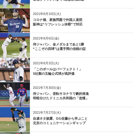
2021年8月10日(火)
コロナ禍、家族問題で外国人退団
阪神は“リフレッシュ休暇”で対応
2021年8月6日(金)
侍ジャパン、金メダルまであと1勝
“ここぞの四球”は選手間の信頼の証
2021年8月3日(火)
「このボールはパーフェクト！」
S社製の五輪公式球が高評価
2021年7月30日(金)
侍ジャパン、逆転サヨナラで劇的発進
明暗分けたドミニカ共和国の「怠慢」
2021年7月27日(火)
自虐ネタ披露、GG佐藤から学ぶこと
北京のコミュニケーションギャップ