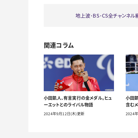
地上波･BS･CS全チャンネ
関連コラム
小田凱人、有言実行の金メダル。ヒュ
小田凱
ーエットとのライバル物語
含むメ
2024年9月12日(木)更新
2024