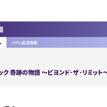
程
ム
J:テレ放送情報
ック 奇跡の物語
～ビヨンド･ザ･リミット