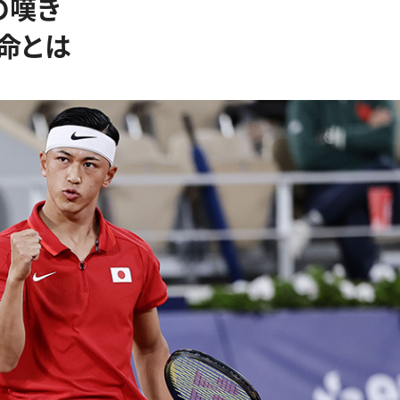
の嘆き
命とは