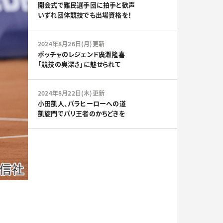
開会式で難民選手団に拍手と歓声
いずれ団体競技でも出場資格を！
2024年8月26日(月)更新
ボッチャのレジェンド廣瀬隆喜
「競技の奥深さ」に魅せられて
2024年8月22日(木)更新
小田凱人、パラヒーローへの道
凱旋門でパリ王者のかちどきを