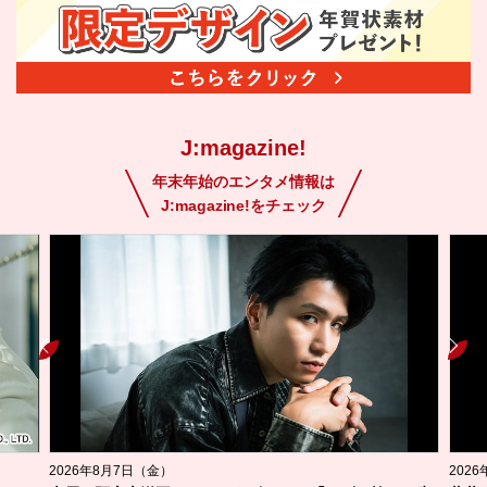
J:magazine!
年末年始のエンタメ情報は
J:magazine!をチェック
2026年8月7日（金）
202