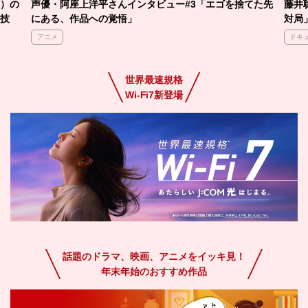
）の
声優・阿座上洋平さんインタビュー#3「エゴを捨てた先
藤井
技
にある、作品への覚悟」
対局
アニメ
ドキ
世界最速規格
Wi-Fi7新登場
話題のドラマ、映画、アニメをイッキ見！
年末年始のおすすめ作品