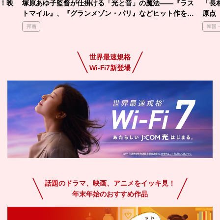
！映
塚原あゆ子監督が仕掛ける「光と音」の魔法――『ラス
「長
トマイル』、『グランメゾン・パリ』などヒット作を生
原点
み続ける「神演出」を徹底解剖
邦画
韓国
世界最速規格
Wi-Fi7新登場
話題のドラマ、映画、アニメをイッキ見！
年末年始のおすすめ作品