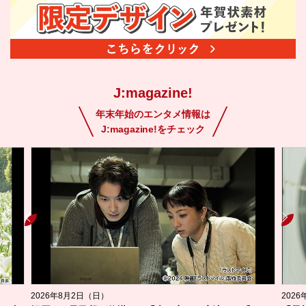
J:magazine!
年末年始のエンタメ情報は
J:magazine!をチェック
2026年8月2日（日）
202