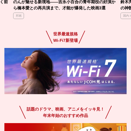
好演か
鈴木亮平の真骨頂！狂気から包容力までカメレオン俳優
ア
選
の神髄を堪能できる「下剋上球児」ほか出演作3選
学
国内ドラマ
ア
世界最速規格
Wi-Fi7新登場
話題のドラマ、映画、アニメをイッキ見！
年末年始のおすすめ作品