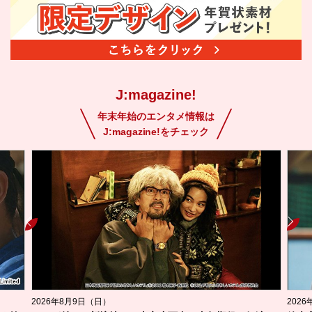
J:magazine!
年末年始のエンタメ情報は
J:magazine!をチェック
2026年8月9日（日）
20