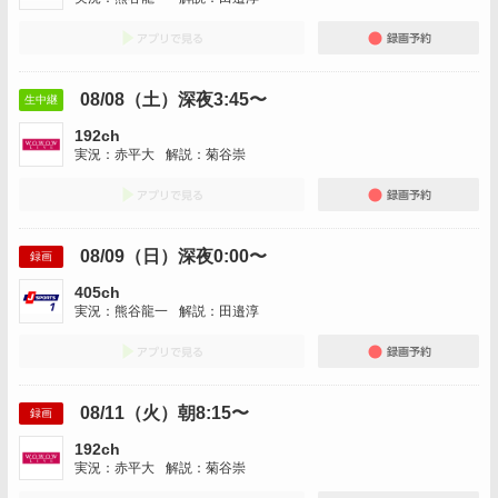
アプリでみる
録画
08/08（土）深夜3:45〜
生中継
192ch
実況：赤平大
解説：菊谷崇
アプリでみる
録画
08/09（日）深夜0:00〜
録画
405ch
実況：熊谷龍一
解説：田邉淳
アプリでみる
録画
08/11（火）朝8:15〜
録画
192ch
実況：赤平大
解説：菊谷崇