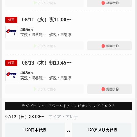
アプリでみる
録画
08/11（火）夜11:00〜
録画
405ch
実況：熊谷龍一
解説：田邉淳
アプリでみる
録画
08/13（木）朝10:45〜
録画
408ch
実況：熊谷龍一
解説：田邉淳
アプリでみる
録画
ラグビー ジュニアワールドチャンピオンシップ ２０２６
07/12（日）23:00〜
アイア・アレナ
U20日本代表
vs
U20アメリカ代表