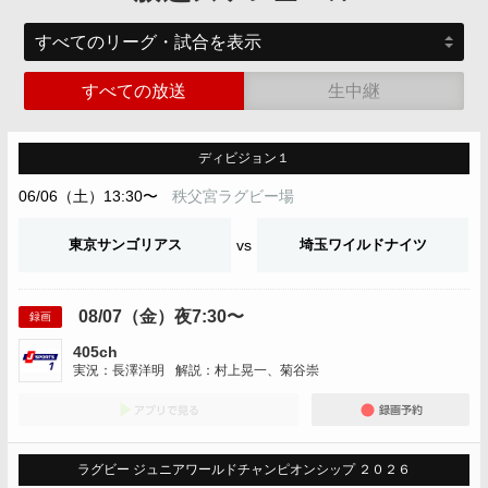
すべての放送
生中継
ディビジョン１
06/06（土）13:30〜
秩父宮ラグビー場
東京サンゴリアス
vs
埼玉ワイルドナイツ
08/07（金）夜7:30〜
録画
405ch
実況：長澤洋明
解説：村上晃一、菊谷崇
アプリでみる
録画
ラグビー ジュニアワールドチャンピオンシップ ２０２６