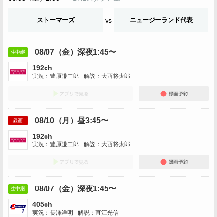
ストーマーズ
vs
ニュージーランド代表
08/07（金）深夜1:45〜
生中継
192ch
実況：豊原謙二郎
解説：大西将太郎
アプリでみる
録画
08/10（月）昼3:45〜
録画
192ch
実況：豊原謙二郎
解説：大西将太郎
アプリでみる
録画
08/07（金）深夜1:45〜
生中継
405ch
実況：長澤洋明
解説：直江光信