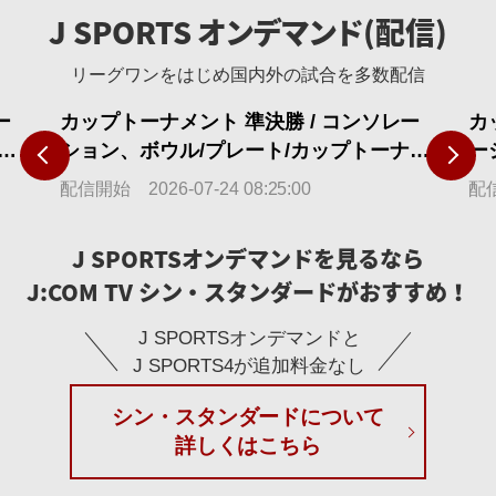
J SPORTS オンデマンド(配信)
リーグワンをはじめ国内外の試合を多数配信
ー
カップトーナメント 準決勝 / コンソレー
カ
NEXT
校7
ション、ボウル/プレート/カップトーナメ
ー
【限
ント 決勝 メイングラウンド 第13回全国高
等
配信開始 2026-07-24 08:25:00
配信
等学校7人制ラグビーフットボール大会
2
2026 【限定】
J SPORTSオンデマンドを見るなら
J:COM TV シン・スタンダードがおすすめ！
J SPORTSオンデマンドと
J SPORTS4が追加料金なし
シン・スタンダードについて
詳しくはこちら