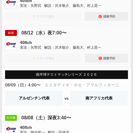
405ch
実況：矢野武
解説：沢木敬介、藤島大、村上晃一
アプリでみる
録画
08/12（水）夜7:00〜
録画
408ch
実況：矢野武
解説：沢木敬介、藤島大、村上晃一
アプリでみる
録画
南半球テストマッチシリーズ ２０２６
08/09（日）4:00〜
エスタディオ・ホセ・アマルフィターニ
アルゼンチン代表
vs
南アフリカ代表
08/08（土）深夜3:40〜
生中継
408ch
実況：熊谷龍一
解説：田邉淳