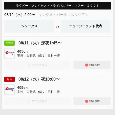
ラグビー グレイテスト・ライバルリー・ツアー ２０２６
08/12（水）2:00〜
キングス・パーク・スタジアム
シャークス
vs
ニュージーランド代表
08/11（火）深夜1:45〜
生中継
405ch
実況：矢野武
解説：田村一博
アプリでみる
録画
08/12（水）夜10:00〜
録画
405ch
実況：矢野武
解説：田村一博
アプリでみる
録画