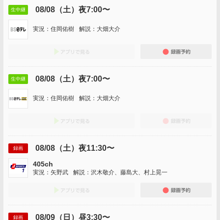
08/08（土）夜7:00〜
生中継
実況：住岡佑樹
解説：大畑大介
アプリでみる
録画
08/08（土）夜7:00〜
生中継
実況：住岡佑樹
解説：大畑大介
アプリでみる
録画
08/08（土）夜11:30〜
録画
405ch
実況：矢野武
解説：沢木敬介、藤島大、村上晃一
アプリでみる
録画
08/09（日）昼3:30〜
録画