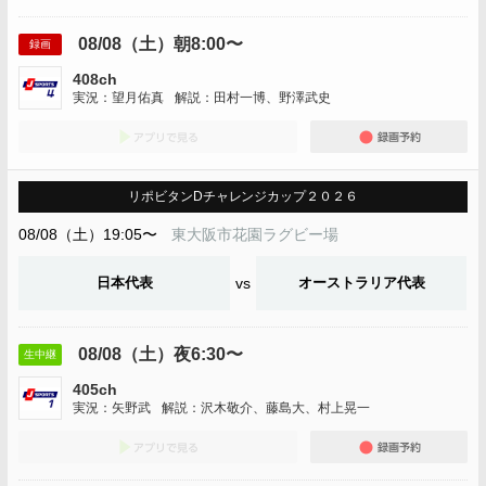
08/08（土）朝8:00〜
録画
408ch
実況：望月佑真
解説：田村一博、野澤武史
アプリでみる
録画
リポビタンDチャレンジカップ２０２６
08/08（土）19:05〜
東大阪市花園ラグビー場
日本代表
vs
オーストラリア代表
08/08（土）夜6:30〜
生中継
405ch
実況：矢野武
解説：沢木敬介、藤島大、村上晃一
アプリでみる
録画