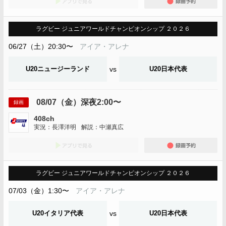
ラグビー ジュニアワールドチャンピオンシップ ２０２６
06/27（土）20:30〜
アイア・アレナ
U20ニュージーランド
vs
U20日本代表
08/07（金）深夜2:00〜
録画
408ch
実況：長澤洋明
解説：中瀬真広
アプリでみる
録画
ラグビー ジュニアワールドチャンピオンシップ ２０２６
07/03（金）1:30〜
アイア・アレナ
U20イタリア代表
vs
U20日本代表