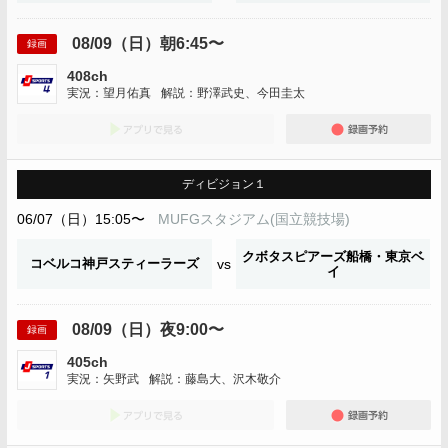
08/09（日）朝6:45〜
録画
408ch
実況：望月佑真
解説：野澤武史、今田圭太
アプリでみる
録画
ディビジョン１
06/07（日）15:05〜
MUFGスタジアム(国立競技場)
クボタスピアーズ船橋・東京ベ
コベルコ神戸スティーラーズ
vs
イ
08/09（日）夜9:00〜
録画
405ch
実況：矢野武
解説：藤島大、沢木敬介
アプリでみる
録画