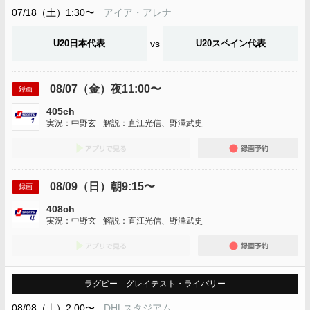
07/18（土）1:30〜
アイア・アレナ
U20日本代表
vs
U20スペイン代表
08/07（金）夜11:00〜
録画
405ch
実況：中野玄
解説：直江光信、野澤武史
アプリでみる
録画
08/09（日）朝9:15〜
録画
408ch
実況：中野玄
解説：直江光信、野澤武史
アプリでみる
録画
ラグビー グレイテスト・ライバリー
08/08（土）2:00〜
DHLスタジアム