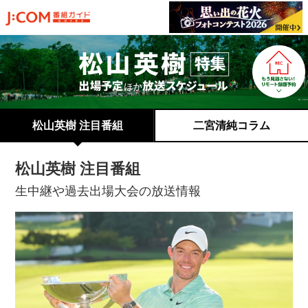
松山英樹 注目番組
二宮清純コラム
松山英樹 注目番組
生中継や過去出場大会の放送情報