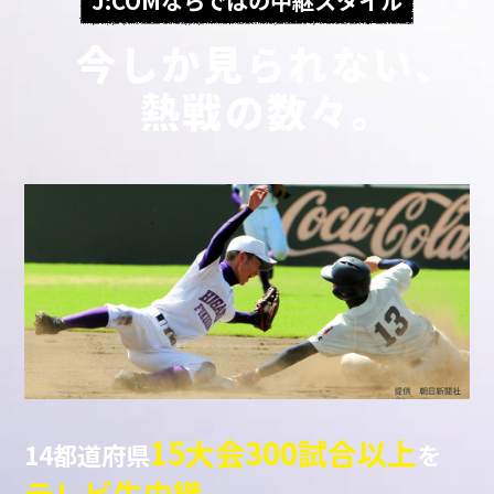
J:COMならではの中継スタイル
今しか見られない、
熱戦の数々。
15大会300試合以上
14都道府県
を
テレビ生中継