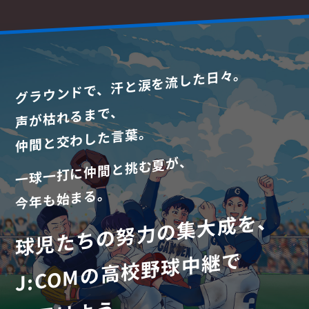
グラウンドで、汗と涙を流した日々。
声が枯れるまで、
仲間と交わした言葉。
一球一打に仲間と挑む夏が、
今年も始まる。
球児たちの努力の集大成を、
J:COMの高校野球中継で