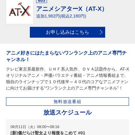
605
アニメシアターX（AT-X）
追加1,982円(税込2,180円)
お申し込みはこちら
アニメ好きにはたまらないワンランク上のアニメ専門チ
ャンネル！
テレビ東京系最新作、ＵＨＦ系人気作、ＯＶＡ話題作から、AT-X
オリジナルアニメ・声優バラエティ番組・アニメ情報番組まで、
独自のラインナップで１０代後半～４０代のコアなアニメファン
に向けてお届けする“ワンランク上のアニメ専門チャンネル”！
無料放送番組
放送スケジュール
08月11日（火）08:00〜08:16
[新]傷だらけ聖女より報復をこめて #01