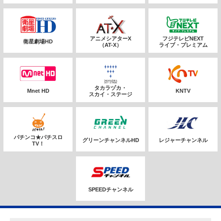
アニメシアターX
フジテレビNEXT
衛星劇場HD
（AT-X）
ライブ・プレミアム
タカラヅカ・
Mnet HD
KNTV
スカイ・ステージ
パチンコ★パチスロ
グリーンチャンネルHD
レジャーチャンネル
TV！
SPEEDチャンネル