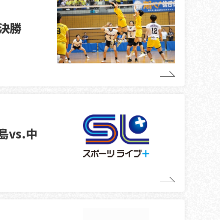
・決勝
島vs.中