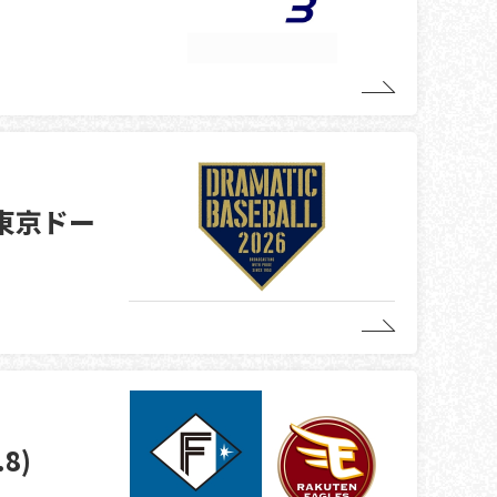
ト 東京ドー
8)