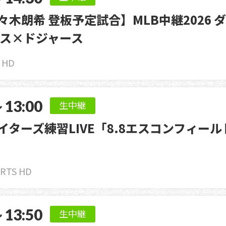
佐々木朗希 登板予定試合】MLB中継2026 
ス×ドジャース
4 HD
～13:00
生中継
ァイターズ練習LIVE「8.8エスコンフィール
RTS HD
ご利用中の方
契約内容確認・変更
～13:50
生中継
マイページログイン