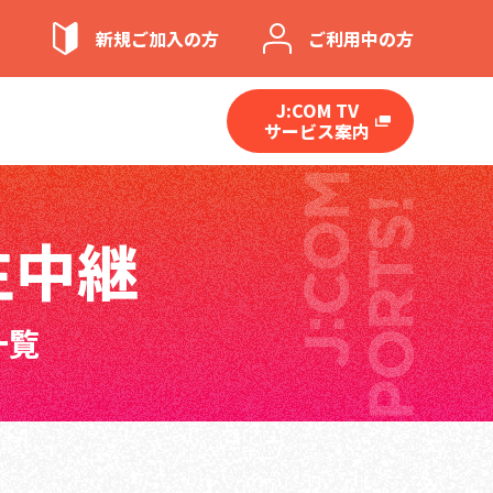
新規ご加入の方
ご利用中の方
J:COM TV
サービス案内
生中継
一覧