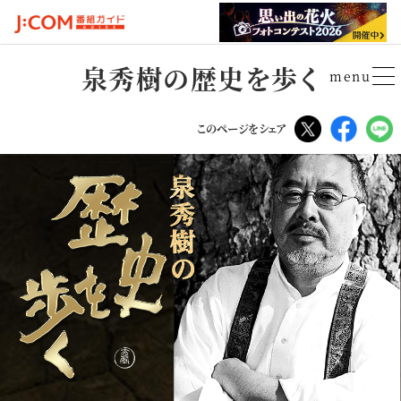
泉秀樹の歴史を歩く
menu
Tweet
Faceboo
L
このページをシェア