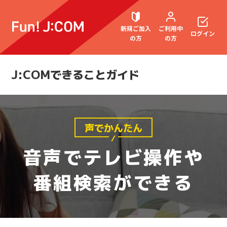
新規ご加入
ご利用中
ログイン
の方
の方
J:COMできることガイド
契約内容確認・変更
声でかんたん
お困りごと解決・よくあるご質問
音声でテレビ操作や
番組検索ができる
ウェブメール
マガジン