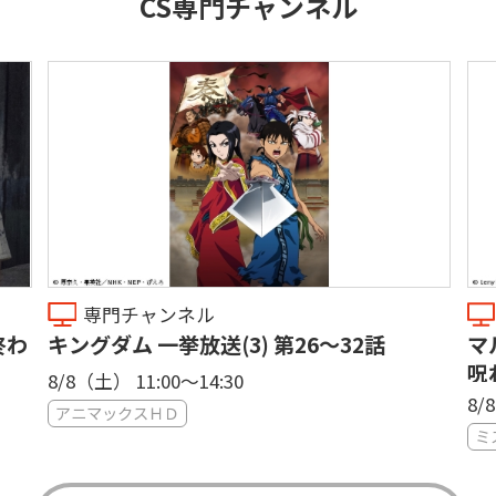
CS専門チャンネル
専門チャンネル
終わ
キングダム 一挙放送(3) 第26〜32話
マ
呪
8/8（土） 11:00〜14:30
密
8/
アニマックスＨＤ
ミ