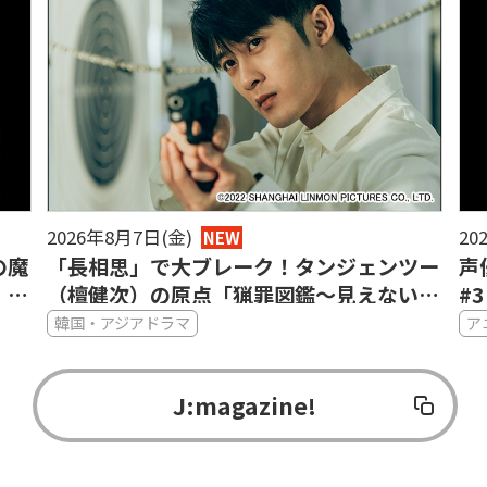
2026年8月7日(金)
20
NEW
の魔
「長相思」で大ブレーク！タンジェンツー
声
・パ
（檀健次）の原点「猟罪図鑑～見えない肖
#
出」
像画～」で光る目の演技
悟
韓国・アジアドラマ
ア
J:magazine!