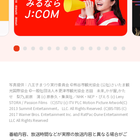
写真提供：八王子まつり実行委員会
©熊谷市観光協会
(公社)さいたま観
光国際協会
©一般社団法人木更津市観光協会
志田 未来,かが屋,かた
せ 梨乃,前原 滉
(c) 原泰久・集英社／NHK・NEP・ぴえろ
(c) Leny
STORA / Passion Films
（C)STU
(c) ITV PLC
Motion Picture Artwork(C)
2013 Summit Entertainment， LLC. All Rights Reserved.
(C)BS-TBS
(C)
2017 Warner Bros. Entertainment Inc. and RatPac-Dune Entertainment
LLC All Rights Reserved
番組内容、放送時間などが実際の放送内容と異なる場合がご