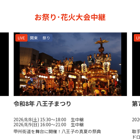
お祭り･花火大会中継
LIVE
関東
祭り
LI
令和8年 八王子まつり
第
2026/8/8(土) 15:30〜18:00 生中継
202
2026/8/9(日) 16:00〜21:00 生中継
甲州街道を舞台に開催！八王子の真夏の祭典
取
ド