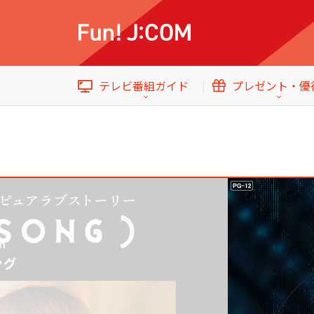
テレビ番組ガイド
プレゼント・優
イベント・プレゼント
テレビ番組ガイド
トップ
今日・明日の
番組
国内ドラマ
エンタメをもっと楽しむWebマガジン
音楽