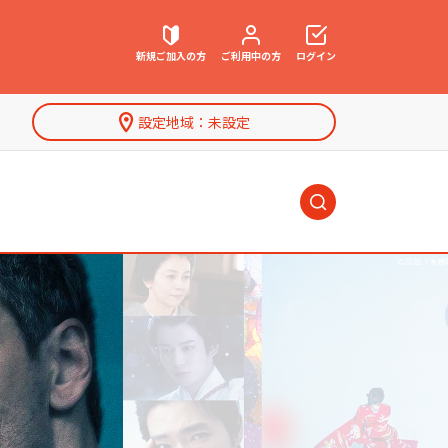
新規ご加入
の方
ご利用中
の方
ログイン
設定地域：
未設定
契約内容確認・変更
お困りごと解決・よくあるご質問
海外ドラマ
特集一覧
ウェブメール
マガジン
アニメ・キッズ
ネット動画