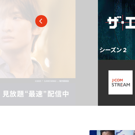
番組ジャンル
洋画
邦画
音
アニメ・キッズ
地域メディア
Jテレ