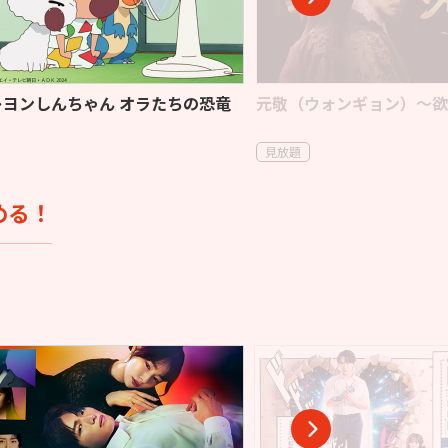
レヨンしんちゃん オラたちの恐竜
元敬（ウォンギョン）～欲
見放題
める！