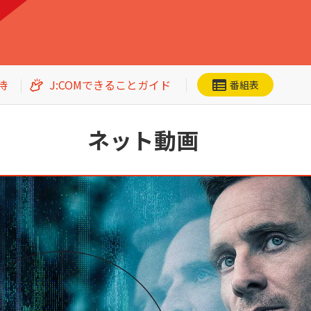
待
J:COMできることガイド
番組表
ネット動画
ネット動画
CS番組一覧
洋画
邦画
加入者優待
アジアドラマ
スポーツ
エンタメ・
バラエティ
ドキュメンタリー
・ホビー