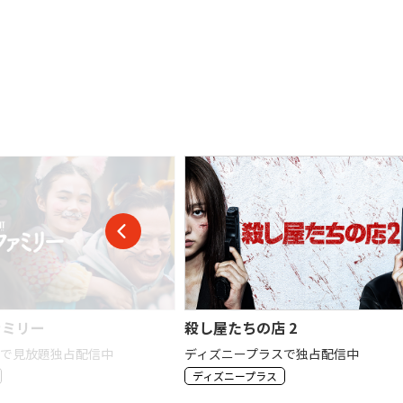
ァミリー
殺し屋たちの店 2
スで見放題独占配信中
ディズニープラスで独占配信中
ディズニープラス