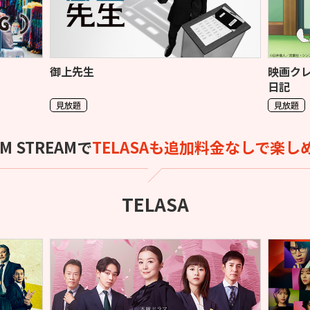
御上先生
映画ク
日記
見放題
見放題
OM STREAMで
TELASAも
追加料金なしで楽し
TELASA