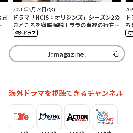
2026年6月24日(水)
20
の見
ドラマ「NCIS：オリジンズ」シーズン2の
ド
の
見どころを徹底解説！ララの事故の行方、
ろ
ダイアンとの恋――
理
海外ドラマ
海
J:magazine!
海外ドラマを視聴できるチャンネル