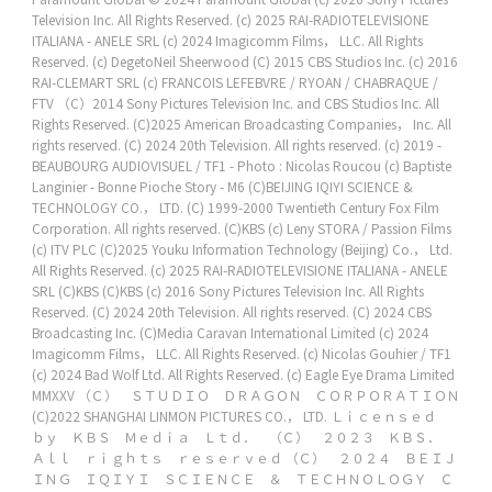
Television Inc. All Rights Reserved.
(c) 2025 RAI-RADIOTELEVISIONE
ITALIANA - ANELE SRL
(c) 2024 Imagicomm Films， LLC. All Rights
Reserved.
(c) DegetoNeil Sheerwood
(C) 2015 CBS Studios Inc.
(c) 2016
RAI-CLEMART SRL
(c) FRANCOIS LEFEBVRE / RYOAN / CHABRAQUE /
FTV
（C）2014 Sony Pictures Television Inc. and CBS Studios Inc. All
Rights Reserved.
(C)2025 American Broadcasting Companies， Inc. All
rights reserved.
(C) 2024 20th Television. All rights reserved.
(c) 2019 -
BEAUBOURG AUDIOVISUEL / TF1 - Photo : Nicolas Roucou
(c) Baptiste
Langinier - Bonne Pioche Story - M6
(C)BEIJING IQIYI SCIENCE &
TECHNOLOGY CO.， LTD.
(C) 1999-2000 Twentieth Century Fox Film
Corporation. All rights reserved.
(C)KBS
(c) Leny STORA / Passion Films
(c) ITV PLC
(C)2025 Youku Information Technology (Beijing) Co.， Ltd.
All Rights Reserved.
(c) 2025 RAI-RADIOTELEVISIONE ITALIANA - ANELE
SRL
(C)KBS
(C)KBS
(c) 2016 Sony Pictures Television Inc. All Rights
Reserved.
(C) 2024 20th Television. All rights reserved. (C) 2024 CBS
Broadcasting Inc.
(C)Media Caravan International Limited
(c) 2024
Imagicomm Films， LLC. All Rights Reserved.
(c) Nicolas Gouhier / TF1
(c) 2024 Bad Wolf Ltd. All Rights Reserved.
(c) Eagle Eye Drama Limited
MMXXV
（Ｃ） ＳＴＵＤＩＯ ＤＲＡＧＯＮ ＣＯＲＰＯＲＡＴＩＯＮ
(C)2022 SHANGHAI LINMON PICTURES CO.， LTD.
Ｌｉｃｅｎｓｅｄ
ｂｙ ＫＢＳ Ｍｅｄｉａ Ｌｔｄ． （Ｃ） ２０２３ ＫＢＳ．
Ａｌｌ ｒｉｇｈｔｓ ｒｅｓｅｒｖｅｄ
（Ｃ） ２０２４ ＢＥＩＪ
ＩＮＧ ＩＱＩＹＩ ＳＣＩＥＮＣＥ ＆ ＴＥＣＨＮＯＬＯＧＹ Ｃ