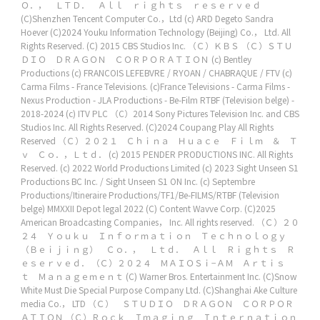
Ｏ．， ＬＴＤ． Ａｌｌ ｒｉｇｈｔｓ ｒｅｓｅｒｖｅｄ
(C)Shenzhen Tencent Computer Co.，Ltd
(c) ARD Degeto Sandra
Hoever
(C)2024 Youku Information Technology (Beijing) Co.， Ltd. All
Rights Reserved.
(C) 2015 CBS Studios Inc.
（Ｃ）ＫＢＳ
（Ｃ）ＳＴＵ
ＤＩＯ ＤＲＡＧＯＮ ＣＯＲＰＯＲＡＴＩＯＮ
(c) Bentley
Productions
(c) FRANCOIS LEFEBVRE / RYOAN / CHABRAQUE / FTV
(c)
Carma Films - France Televisions. (c)France Televisions - Carma Films -
Nexus Production - JLA Productions - Be-Film RTBF (Television belge) -
2018-2024
(c) ITV PLC
（C）2014 Sony Pictures Television Inc. and CBS
Studios Inc. All Rights Reserved.
(C)2024 Coupang Play All Rights
Reserved
（Ｃ）２０２１ Ｃｈｉｎａ Ｈｕａｃｅ Ｆｉｌｍ ＆ Ｔ
ｖ Ｃｏ．，Ｌｔｄ．
(c) 2015 PENDER PRODUCTIONS INC. All Rights
Reserved.
(c) 2022 World Productions Limited
(c) 2023 Sight Unseen S1
Productions BC Inc. / Sight Unseen S1 ON Inc.
(c) Septembre
Productions/Itineraire Productions/TF1/Be-FILMS/RTBF (Television
belge) MMXXII Depot legal 2022
(C) Content Wavve Corp.
(C)2025
American Broadcasting Companies， Inc. All rights reserved.
（Ｃ）２０
２４ Ｙｏｕｋｕ Ｉｎｆｏｒｍａｔｉｏｎ Ｔｅｃｈｎｏｌｏｇｙ
（Ｂｅｉｊｉｎｇ） Ｃｏ．， Ｌｔｄ． Ａｌｌ Ｒｉｇｈｔｓ Ｒ
ｅｓｅｒｖｅｄ．
（Ｃ）２０２４ ＭＡＩＯＳｉ−ＡＭ Ａｒｔｉｓ
ｔ Ｍａｎａｇｅｍｅｎｔ
(C) Warner Bros. Entertainment Inc.
(C)Snow
White Must Die Special Purpose Company Ltd.
(C)Shanghai Ake Culture
media Co.， LTD
（Ｃ） ＳＴＵＤＩＯ ＤＲＡＧＯＮ ＣＯＲＰＯＲ
ＡＴＩＯＮ
（Ｃ）Ｒｏｃｋ Ｉｍａｇｉｎｇ Ｉｎｔｅｒｎａｔｉｏｎ