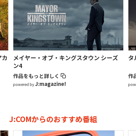
アカ
メイヤー・オブ・キングスタウン シーズ
タ
ン4
作品をもっと詳しく
作
J:magazine!
powered by
pow
J:COMからのおすすめ番組