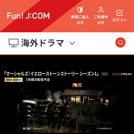
新規ご加入
ご利用中
ログイン
の方
の方
海外ドラマ
契約内容確認・変更
今日・明日の
番組
洋画
お困りごと解決・よくあるご質問
邦画
海外ドラマ
国内ドラマ
アジアドラマ
ウェブメール
マガジン
スポーツ
アニメ・キッズ
音楽
エンタメ・
バラエティ