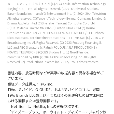
ａｌ Ｃｏ．，Ｌｉｍｉｔｅｄ
(C)2024 Youku Information Technology
(Beijing) Co.， Ltd. All Rights Reserved.
(C)2016 Universal Studios，
Baramibunda.Inc.， andYG Entertainment Inc.
(C) 2024 20th Television.
All rights reserved.
(C)Tencent Technology (Beijing) Company Limited &
Drama Apple Limited
(C)Shenzhen Tencent Computer Co.，Ltd
(C)UKTV Media Limited MMXXIV
(C)Euston Films 2024
(c) House
Productions 2023
(c) 2019 - BEAUBOURG AUDIOVISUEL / TF1 - Photo :
Nicolas Roucou
(c) Itineraire Productions - TF1 - MMXXIII
(C) 2016 CBS
Broadcasting Inc. All Rights Reserved.
(C) 2023 Foxburg Financing 5，
LLC and ABC Signature
(c)Patrick FOUQUE / JLA PRODUCTIONS /
FRANCE TELEVISIONS
(C)CBS Studios Inc.
(c) NordFilm Kiel
commissioned by NDR
(c) 2024 CBS Broadcasting Inc. All Rights
Reserved.
(c) Productions Pixcom inc. 2022， tous droits reserves.
番組内容、放送時間などが実際の放送内容と異なる場合がご
ざいます。
番組データ提供元：IPG Inc.
TiVo、Gガイド、G-GUIDE、およびGガイドロゴは、米国
TiVo Brands LLCおよび／またはその関連会社の日本国内に
おける商標または登録商標です。
「Netflix」は、Netflix, Inc.の登録商標です。
「ディズニープラス」は、ウォルト・ディズニー・ジャパン株