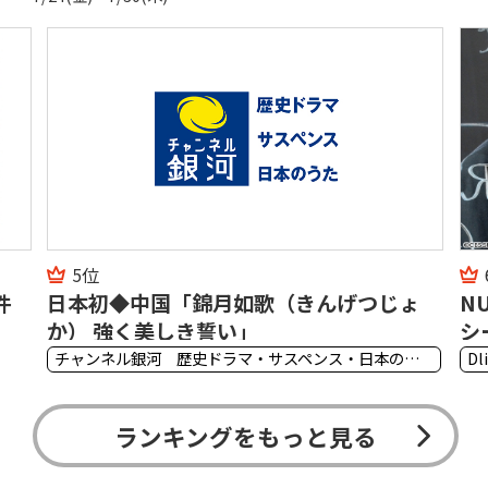
5位
件
日本初◆中国「錦月如歌（きんげつじょ
N
か） 強く美しき誓い」
シ
チャンネル銀河 歴史ドラマ・サスペンス・日本のうた
D
ランキングをもっと見る