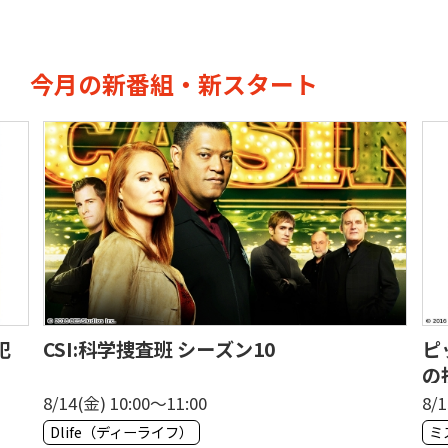
今月の新番組・新スタート
犯
CSI:科学捜査班 シーズン10
ピ
の
8/14(金) 10:00〜11:00
8/1
Dlife（ディーライフ）
ミ