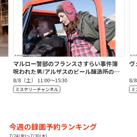
マルロー警部のフランスさすらい事件簿
ヴ
呪われた男/アルザスのビール醸造所の秘
密[字]
8/8（土） 11:00〜15:30
8/
ミステリーチャンネル
ミ
今週の録画予約ランキング
7/24(金)〜7/30(木)