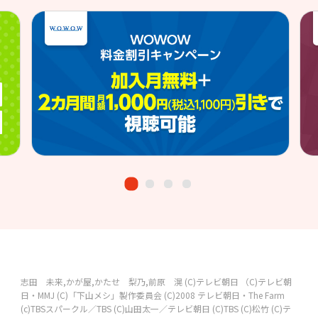
志田 未来,かが屋,かたせ 梨乃,前原 滉
(C)テレビ朝日
（C)テレビ朝
日・MMJ
(C)「下山メシ」製作委員会
(C)2008 テレビ朝日・The Farm
(c)TBSスパークル／TBS
(C)山田太一／テレビ朝日
(C)TBS
(C)松竹
(C)テ