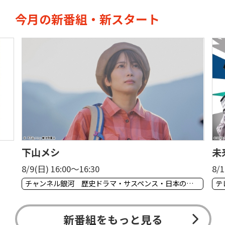
今月の新番組・新スタート
下山メシ
未
8/9(日) 16:00〜16:30
8/1
チャンネル銀河 歴史ドラマ・サスペンス・日本のうた
テ
新番組をもっと見る