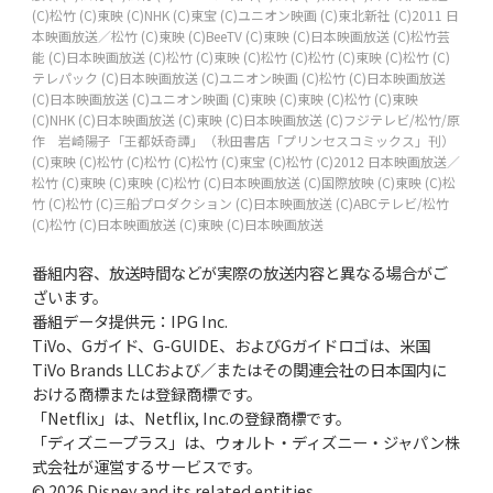
(C)松竹
(C)東映
(C)NHK
(C)東宝
(C)ユニオン映画
(C)東北新社
(C)2011 日
本映画放送／松竹
(C)東映
(C)BeeTV
(C)東映
(C)日本映画放送
(C)松竹芸
能
(C)日本映画放送
(C)松竹
(C)東映
(C)松竹
(C)松竹
(C)東映
(C)松竹
(C)
テレパック
(C)日本映画放送
(C)ユニオン映画
(C)松竹
(C)日本映画放送
(C)日本映画放送
(C)ユニオン映画
(C)東映
(C)東映
(C)松竹
(C)東映
(C)NHK
(C)日本映画放送
(C)東映
(C)日本映画放送
(C)フジテレビ/松竹/原
作 岩崎陽子「王都妖奇譚」（秋田書店「プリンセスコミックス」刊）
(C)東映
(C)松竹
(C)松竹
(C)松竹
(C)東宝
(C)松竹
(C)2012 日本映画放送／
松竹
(C)東映
(C)東映
(C)松竹
(C)日本映画放送
(C)国際放映
(C)東映
(C)松
竹
(C)松竹
(C)三船プロダクション
(C)日本映画放送
(C)ABCテレビ/松竹
(C)松竹
(C)日本映画放送
(C)東映
(C)日本映画放送
番組内容、放送時間などが実際の放送内容と異なる場合がご
ざいます。
番組データ提供元：IPG Inc.
TiVo、Gガイド、G-GUIDE、およびGガイドロゴは、米国
TiVo Brands LLCおよび／またはその関連会社の日本国内に
おける商標または登録商標です。
「Netflix」は、Netflix, Inc.の登録商標です。
「ディズニープラス」は、ウォルト・ディズニー・ジャパン株
式会社が運営するサービスです。
© 2026 Disney and its related entities