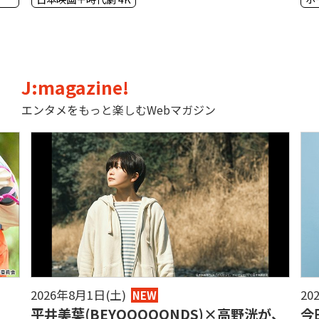
J:magazine!
エンタメをもっと楽しむWebマガジン
2026年8月1日(土)
20
NEW
！
平井美葉(BEYOOOOONDS)×高野洸が、
今