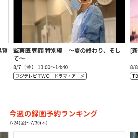
黒賢
監察医 朝顔 特別編 〜夏の終わり、そし
[
て〜
8/7（金） 13:00〜14:40
8/
フジテレビＴＷＯ ドラマ・アニメ
T
今週の録画予約ランキング
7/24(金)〜7/30(木)