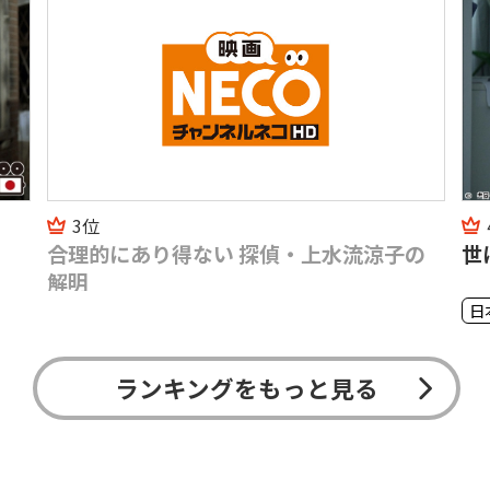
3位
合理的にあり得ない 探偵・上水流涼子の
世
解明
日
ランキングをもっと見る