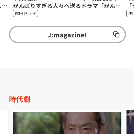
した
がんばりすぎる人々へ送るドラマ「がんば
「
る
って、がんばらない」
影
国内ドラマ
国
J:magazine!
時代劇