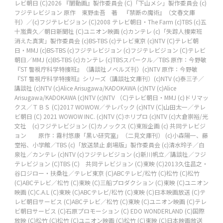
レビ朝日
(C)2026 『闇動画』製作委員会
(C)「下山メシ」製作委員会
(c)
フジテレビジョン
原作 東野圭吾 著 『禁断の魔術』（文春文庫
刊）／(c)フジテレビジョン
(C)2008 テレビ朝日・The Farm
(c)TBS (c)五
十嵐貴久／朝日新聞社
(C)ユニオン映画
(c)カンテレ
(c)「失踪人捜索班
消えた真実」製作委員会
(c)BS-TBS
(c)テレビ東京
(c)NTV
(C)テレビ朝
日・MMJ
(c)BS-TBS
(c)フジテレビジョン
(c)フジテレビジョン
(C)テレビ
朝日／MMJ
(c)BS-TBS
(c)カンテレ
(c)TBSスパークル／TBS
原作：今野敏
『ST 警視庁科学特捜班』（講談社ノベルズ刊）(c)NTV
原作：今野敏
『ST 警視庁科学特捜班』シリーズ（講談社文庫刊）(c)NTV
(c)泰三子／
講談社 (c)NTV
(c)Alice Arisugawa/KADOKAWA (c)NTV
(c)Alice
Arisugawa/KADOKAWA (c)NTV
(c)NTV
（C)テレビ朝日・MMJ
(c)ドリマッ
クス／ＴＢＳ
(C)2017 WOWOW／テレパック
(c)NTV
(C)山田太一／テレ
ビ朝日
(C) 2021 WOWOW INC.
(c)NTV
(C)ホリプロ
(c)NTV
(c)大倉崇裕/光
文社 (c)フジテレビジョン
(C)カノックス
(C)東阪企画
(c) 共同テレビジ
ョン 原作：霧村悠康「黒い研究室」（二見文庫刊）
(c)小森陽一、藤
堂裕、小学館／TBS
(c)「放送禁止 劇場版」製作委員会
(c)清水玲子／白
泉社／カンテレ
(c)NTV
(c)フジテレビジョン
(c)新川帆立／講談社／フジ
テレビジョン
(C)TBS
(C) 共同テレビジョン
(C)東映
(C)2013久住昌之・
谷口ジロー・扶桑社／テレビ東京
(C)ABCテレビ/松竹
(C)松竹
(C)松竹
(C)ABCテレビ／松竹
(C)東映
(C)三船プロダクション
(C)東映
(C)ユニオン
映画
(C)C.A.L
(C)東映
(C)ABCテレビ/松竹
(C)東映
(C)日本映画放送
(C)テ
レビ朝日サービス
(C)ABCテレビ／松竹
(C)東映
(C)ユニオン映画
(C)テレ
ビ朝日サービス
(C)石原プロモーション
(C) EDO WONDERLAND
(C)国際
放映
(C)松竹
(C)松竹
(C)ユニオン映画
(C)松竹
(C)東映
(C)日本映画放送