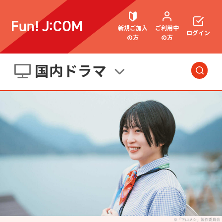
新規ご加入
ご利用中
ログイン
の方
の方
国内ドラマ
契約内容確認・変更
今日・明日の
番組
洋画
お困りごと解決・よくあるご質問
邦画
海外ドラマ
国内ドラマ
アジアドラマ
ウェブメール
マガジン
スポーツ
アニメ・キッズ
音楽
エンタメ・
バラエティ