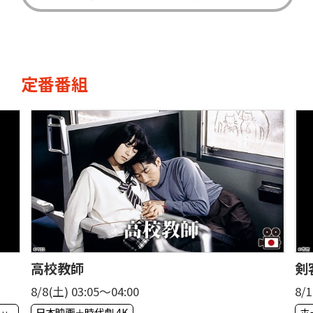
定番番組
高校教師
剣
8/8(土) 03:05〜04:00
8/
マチャンネルＨＤ 韓流・時代劇・国内ドラマ
日本映画＋時代劇 4K