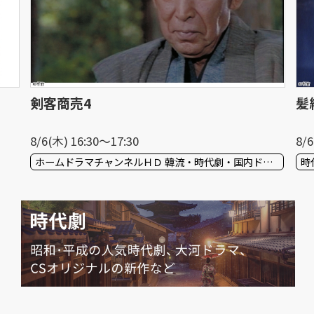
剣客商売4
髪
8/6(木) 16:30〜17:30
8/6
ホームドラマチャンネルＨＤ 韓流・時代劇・国内ドラマ
時