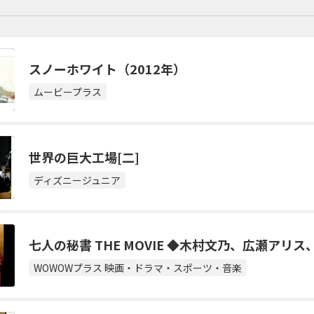
スノーホワイト（2012年）
翌日の番組一覧
ムービープラス
海外ドラマ
国内ドラマ
アジア
楽
エンタメ・
バラエティ
ドキュメン
世界の巨大工場[二]
ディズニージュニア
七人の秘書 THE MOVIE ◆木村文乃、広瀬アリス
WOWOWプラス 映画・ドラマ・スポーツ・音楽
J:COMチャンネル