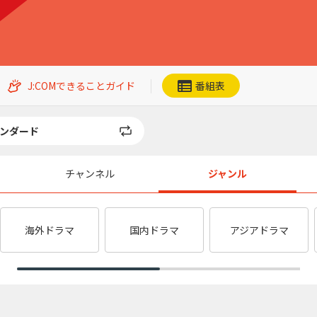
J:COMできることガイド
番組表
ンダード
チャンネル
ジャンル
ネット動画
CS番組一覧
Ch.201
Ch.202
加入者優待
海外ドラマ
国内ドラマ
アジアドラマ
QVC
ジュエリー☆GSTV