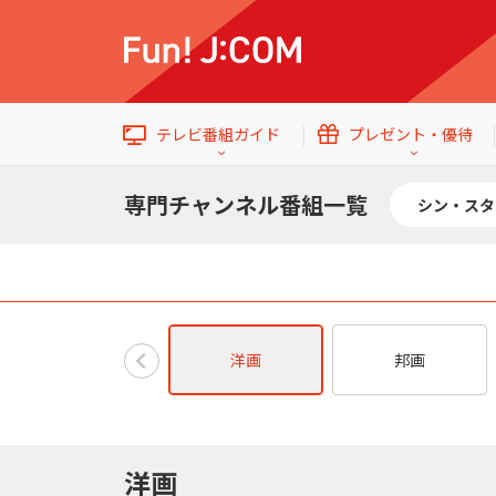
テレビ番組ガイド
プレゼント・優待
専門チャンネル番組一覧
シン・スタ
54
イベント・プレゼント
テレビ番組ガイド
トップ
Ch.200
洋画
邦画
ショップチャンネル
ALL
エンタメをもっと楽しむWebマガジン
洋画
ショップチャンネル
Ch.200