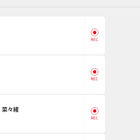
REC
スポーツ
ドラマ
タリー
・ホビー
アダルト
REC
、菜々緒
REC