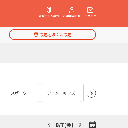
新規ご加入
の方
ご利用中
の方
ログイン
設定地域：
未設定
契約内容確認・変更
お困りごと解決・よくあるご質問
特集一覧
Ch.204
Ch.299
Ch.
ウェブメール
マガジン
スポーツ
アニメ・キッズ
特撮
ショップチャンネル
J:COMプレミアチャン
ＴＢ
プラス
ネル
8/7(金)
8/7(金)