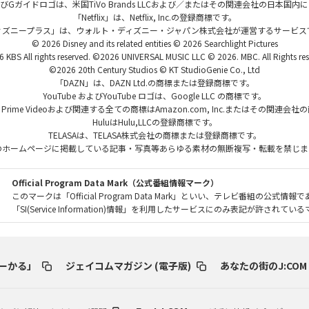
、およびGガイドロゴは、米国TiVo Brands LLCおよび／またはその関連会社の日本
「Netflix」は、Netflix, Inc.の登録商標です。
ィズニープラス」は、ウォルト・ディズニー・ジャパン株式会社が運営するサービス
© 2026 Disney and its related entities © 2026 Searchlight Pictures
 KBS All rights reserved. ©2026 UNIVERSAL MUSIC LLC © 2026. MBC. All Rights res
©2026 20th Century Studios © KT StudioGenie Co., Ltd
「DAZN」は、DAZN Ltd.の商標または登録商標です。
YouTube およびYouTube ロゴは、Google LLC の商標です。
、Prime Videoおよび関連する全ての商標はAmazon.com, Inc.またはその関連会
HuluはHulu,LLCの登録商標です。
TELASAは、TELASA株式会社の商標または登録商標です。
のホームページに掲載している記事・写真等あらゆる素材の無断複写・転載を禁じま
Official Program Data Mark（公式番組情報マーク）
このマークは「Official Program Data Mark」といい、テレビ番組の公式情報
「SI(Service Information)情報」を利用したサービスにのみ表記が許されて
ーかる」
ジェイコムマガジン (電子版)
あなたの街のJ:COM