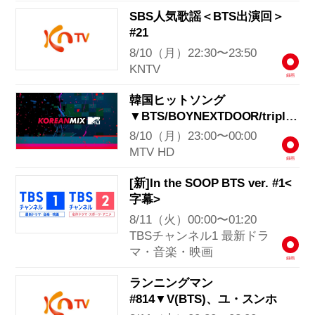
SBS人気歌謡＜BTS出演回＞
#21
8/10（月）22:30〜23:50
KNTV
録画
韓国ヒットソング
▼BTS/BOYNEXTDOOR/tripleS
ほか
8/10（月）23:00〜00:00
MTV HD
録画
[新]In the SOOP BTS ver. #1<
字幕>
8/11（火）00:00〜01:20
TBSチャンネル1 最新ドラ
マ・音楽・映画
録画
ランニングマン
#814▼V(BTS)、ユ・スンホ