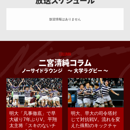
放送スケジュール
放送情報はありません
COLUMN
二宮清純コラム
ノーサイドラウンジ
〜 大学ラグビー 〜
明大「凡事徹底」で早
明大、早大の司令塔封
大破り7年ぶりV。平翔
じて対抗戦V。流れを変
太主将「スキのないチ
えた殊勲のキックチャ