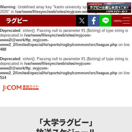
Warning
: Undefined array key "kanto university spring exchange tournament
2025" in
/var/www/filesync/web/sites/myjcom-www2/@work/ftp_myjcom-
www2_2/limited/special/tv/sports/rugby/common/src/league.php
on line
Twitter
Facebook
ラグビー
451
menu
Deprecated
: strlen(): Passing null to parameter #1 ($string) of type string is
deprecated in
/var/www/filesync/web/sites/myjcom-
www2/@work/ftp_myjcom-
www2_2/limited/special/tv/sports/rugby/common/src/league.php
on line
488
Deprecated
: strlen(): Passing null to parameter #1 ($string) of type string is
deprecated in
/var/www/filesync/web/sites/myjcom-
www2/@work/ftp_myjcom-
www2_2/limited/special/tv/sports/rugby/common/src/league.php
on line
514
「大学ラグビー」