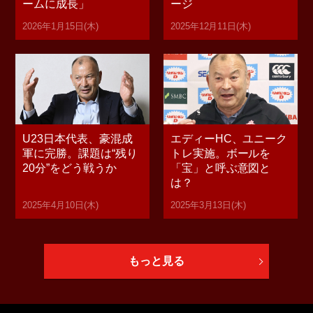
ームに成長」
ージ
2026年1月15日(木)
2025年12月11日(木)
U23日本代表、豪混成
エディーHC、ユニーク
軍に完勝。課題は“残り
トレ実施。ボールを
20分”をどう戦うか
「宝」と呼ぶ意図と
は？
2025年4月10日(木)
2025年3月13日(木)
もっと見る