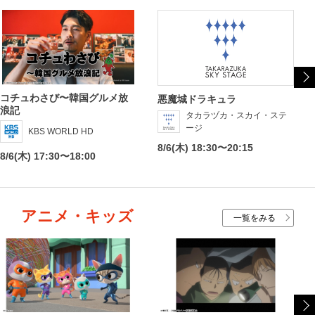
コチュわさび〜韓国グルメ放
悪魔城ドラキュラ
浪記
タカラヅカ・スカイ・ステ
ージ
KBS WORLD HD
8/6(木) 18:30〜20:15
8/6(木) 17:30〜18:00
アニメ・キッズ
一覧をみる