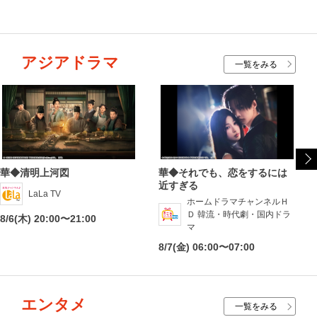
アジアドラマ
一覧をみる
華◆清明上河図
華◆それでも、恋をするには
近すぎる
LaLa TV
ホームドラマチャンネルＨ
Ｄ 韓流・時代劇・国内ドラ
8/6(木) 20:00〜21:00
マ
8/7(金) 06:00〜07:00
エンタメ
一覧をみる