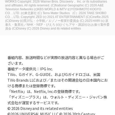
WORKS
Copyright: 2026 Warner Bros. Discovery， Inc. or its subsidiaries
and affiliates. All rights reserved.
(C)National Geographic
(C) 2026 A&E
Television Networks
(c)KBS WORLD & IMTV
(c)YOSHIMOTO KOGYO
CO.，LTD.
(c)東北新社
(C) Terra Mater Studios
（C）2026 TAKE SHOBO
CO.，LTD.
Copyright: ZED
(c) 2021 AT ENTERTAINMENT
(C)Cineflix 2025
(C)Disney
(c)荒川弘・小学館／エゾノー祭実行委員会
(C) 2025 HARI
(c) 原
泰久・集英社／NHK・NEP・ぴえろ
(c)ひぐちアサ・講談社/おお振り製作委
員会
(C)Disney
(C) 2026 Disney and its related entities
番組内容、放送時間などが実際の放送内容と異なる場合がご
ざいます。
番組データ提供元：IPG Inc.
TiVo、Gガイド、G-GUIDE、およびGガイドロゴは、米国
TiVo Brands LLCおよび／またはその関連会社の日本国内にお
ける商標または登録商標です。
「Netflix」は、Netflix, Inc.の登録商標です。
「ディズニープラス」は、ウォルト・ディズニー・ジャパン株
式会社が運営するサービスです。
© 2026 Disney and its related entities
©2026 UNIVERSAL MUSIC LLC © 2026 20th Century