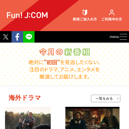
新規ご加入
の方
ご利用中
の方
Twitter
Facebook
menu
契約内容確認・変更
絶対に
"初回"
を見逃したくない、
注目のドラマ、アニメ、エンタメを
厳選してお届けします。
お困りごと解決・よくあるご質問
海外ドラマ
一覧をみる
ウェブメール
マガジン