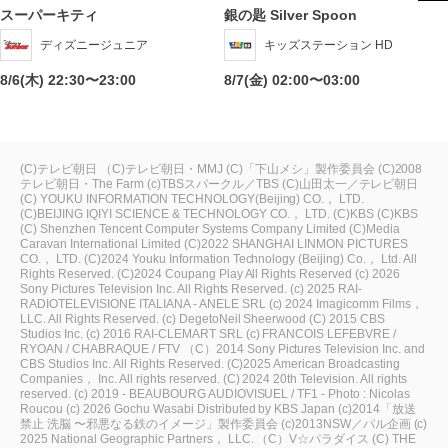
スーパーキティ
銀の匙 Silver Spoon
ディズニージュニア
キッズステーション HD
8/6(木) 22:30〜23:00
8/7(金) 02:00〜03:00
(C)テレビ朝日
（C)テレビ朝日・MMJ
(C)「下山メシ」製作委員会
(C)2008
テレビ朝日・The Farm
(c)TBSスパークル／TBS
(C)山田太一／テレビ朝日
(C) YOUKU INFORMATION TECHNOLOGY(Beijing) CO.， LTD.
(C)BEIJING IQIYI SCIENCE & TECHNOLOGY CO.， LTD.
(C)KBS
(C)KBS
(C) Shenzhen Tencent Computer Systems Company Limited
(C)Media
Caravan International Limited
(C)2022 SHANGHAI LINMON PICTURES
CO.， LTD.
(C)2024 Youku Information Technology (Beijing) Co.， Ltd. All
Rights Reserved.
(C)2024 Coupang Play All Rights Reserved
(c) 2026
Sony Pictures Television Inc. All Rights Reserved.
(c) 2025 RAI-
RADIOTELEVISIONE ITALIANA - ANELE SRL
(c) 2024 Imagicomm Films，
LLC. All Rights Reserved.
(c) DegetoNeil Sheerwood
(C) 2015 CBS
Studios Inc.
(c) 2016 RAI-CLEMART SRL
(c) FRANCOIS LEFEBVRE /
RYOAN / CHABRAQUE / FTV
（C）2014 Sony Pictures Television Inc. and
CBS Studios Inc. All Rights Reserved.
(C)2025 American Broadcasting
Companies， Inc. All rights reserved.
(C) 2024 20th Television. All rights
reserved.
(c) 2019 - BEAUBOURG AUDIOVISUEL / TF1 - Photo : Nicolas
Roucou
(c) 2026 Gochu Wasabi Distributed by KBS Japan
(c)2014「放送
禁止 洗脳 〜邪悪なる鉄のイメージ」製作委員会
(c)2013NSW／パル企画
(c)
2025 National Geographic Partners， LLC.
（C）V☆パラダイス
(C) THE