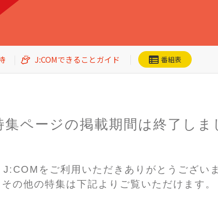
待
J:COMできることガイド
番組表
特集ページの掲載期間は
終了しま
ネット動画
CS番組一覧
加入者優待
n! J:COMをご利用いただき
ありがとうござい
その他の特集は下記よりご覧いただけます。