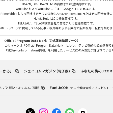
「DAZN」は、DAZN Ltd.の商標または登録商標です。
YouTube およびYouTube ロゴは、Google LLC の商標です。
、Prime Videoおよび関連する全ての商標はAmazon.com, Inc.またはその関連会
HuluはHulu,LLCの登録商標です。
TELASAは、TELASA株式会社の商標または登録商標です。
のホームページに掲載している記事・写真等あらゆる素材の無断複写・転載を禁じま
Official Program Data Mark（公式番組情報マーク）
このマークは「Official Program Data Mark」といい、テレビ番組の公式情報
「SI(Service Information)情報」を利用したサービスにのみ表記が許されて
ーかる」
ジェイコムマガジン (電子版)
あなたの街のJ:COM
Fun! J:COM
りごと解決・よくあるご質問
テレビ番組情報／プレゼント・