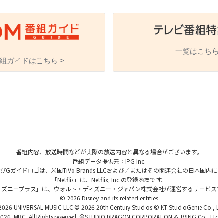
一覧はこちら
組ガイドはこちら >
海外ドラマ
国内ドラマ
アジア
楽
エンタメ・
バラエティ
ドキュメ
番組内容、放送時間などが実際の放送内容と異なる場合がございます。
番組データ提供元：IPG Inc.
、およびGガイドロゴは、米国TiVo Brands LLCおよび／またはその関連会社の日本
「Netflix」は、Netflix, Inc.の登録商標です。
ィズニープラス」は、ウォルト・ディズニー・ジャパン株式会社が運営するサービス
© 2026 Disney and its related entities
J:COMチャンネル
026 UNIVERSAL MUSIC LLC © 2026 20th Century Studios © KT StudioGenie Co., 
026. MBC. All Rights reserved. ©STUDIO DRAGON CORPORATION & TVING Co., Ltd.