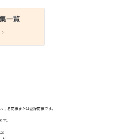
 >
スポーツ
ドラマ
ンタリー
・ホビー
アダルト
国内における商標または登録商標です。
です。
Ltd
 All