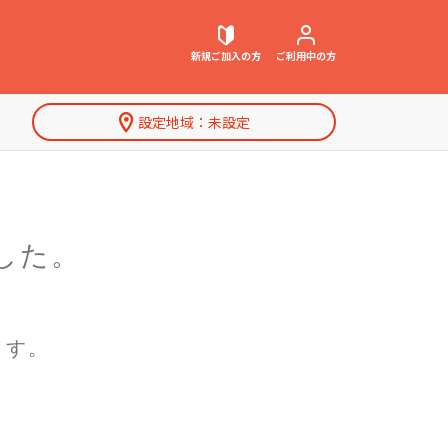
新規ご加入
の方
ご利用中
の方
設定地域：
未設定
契約内容確認・変更
お困りごと解決・よくあるご質問
した。
特集一覧
ウェブメール
マガジン
ます。