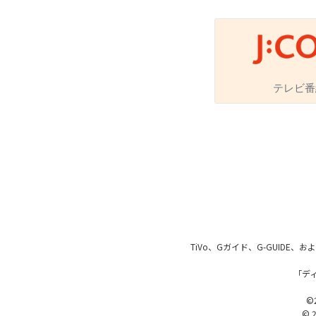
番組ジャンル
テレビ番
洋画
邦画
音
アニメ・キッズ
地域メディア
TiVo、Gガイド、G-GUIDE
「デ
Jテレ
©2
© 2