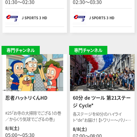
01:30〜02:30
02:30〜03:30
J SPORTS 3 HD
J SPORTS 3 HD
専門チャンネル
専門チャンネル
忍者ハットリくんHD
60分 de ツール 第21ステー
ジ Cycle*
#25「お寺の大掃除でござる！の巻
各ステージを60分のハイライ
／からくり気球でござるの巻」
ト“de”お届け！ 【トワリー〜パリ・シ
ャンゼリゼ】 開催日：2026年7月26
8/8(土)
8/8(土)
日(現地)
05:00〜05:30
07:00〜08:00