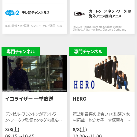
カートゥーン ネットワークHD
テレ朝チャンネル２
海外アニメ国内アニメ
(C)臼井儀人/双葉社・シンエイ・テレビ朝日・ADK
(c)2025 Hanna-Barbera Studios Europe
Limited. A Warner Bros. Discoery Company
専門チャンネル
専門チャンネル
イコライザー 一挙放送
HERO
デンゼル・ワシントンがアントワー
第1話「最悪の出会い」＜出演＞木
ン・フークア監督とタッグを組んだ
村拓哉 松たか子 大塚寧々 阿
アクション大作。昼はホームセンタ
部寛 勝村政信 小日向文世
8/8(土)
8/8(土)
ーで働き、夜は請負人として世の不
八嶋智人 角野卓造 児玉清
08:15〜10:45
10:00〜11:00