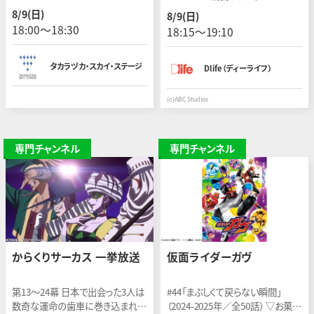
「特別編」です。
ターのヘレンはノアを助けようとし
8/9(日)
8/9(日)
たが、犯人の車にひかれて死亡。Ｆ
18:00〜18:30
18:15〜19:10
ＢＩのデレクが捜査の指揮を執る。
タカラヅカ・スカイ・ステージ
Dlife（ディーライフ）
(c)ABC Studios
専門チャンネル
専門チャンネル
からくりサーカス 一挙放送
仮面ライダーガヴ
第13〜24幕 日本で出会った3人は
#44「まぶしくて戻らない瞬間」
数奇な運命の歯車に巻き込まれて
（2024-2025年／全50話） ▽お菓子