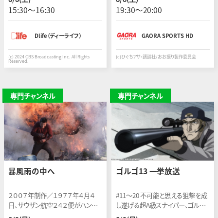
うだ。一方、ティファニーはホッブス
15:30〜16:30
19:30〜20:00
の死のショックから抜け出せず…。
Dlife（ディーライフ）
GAORA SPORTS HD
(c) 2024 CBS Broadcasting Inc. All Rights
(c)ひぐちアサ・講談社/おお振り製作委員会
Reserved.
専門チャンネル
専門チャンネル
暴風雨の中へ
ゴルゴ13 一挙放送
２００７年制作／１９７７年４月４
#11〜20 不可能と思える狙撃を成
日、サウザン航空２４２便がハンツ
し遂げる超A級スナイパー、ゴルゴ
ビルからアトランタに向けて飛行し
13の活躍を描く。＜全50話＞ ※5