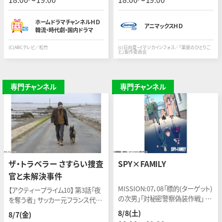
47分 全33話
＞
ホームドラマチャンネルＨＤ
アニマックスＨＤ
韓流・時代劇・国内ドラマ
(C)ABCテレビ／松竹
(c)日向夏・イマジカインフォス／「薬屋のひとりご
と」製作委員会
専門チャンネル
専門チャンネル
ザ・トラベラー さすらい捜査
SPY×FAMILY
官と未解決事件
MISSION:07，08「標的(ターゲット)
【アクティープライム10】 第3話「夜
の次男」「対秘密警察偽装作戦」 原
を奪う者」 サッカー元フランス代表
作:遠藤達哉/制作:2022年
のエリック・カントナ主演！休職中の
8/8(土)
8/7(金)
捜査官がキャンピングカーで移動