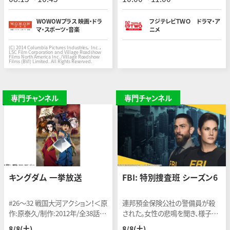
正を抹消している男の活躍を描く。
（地上波放送日 2001年1月8日）
WOWOWプラス 映画・ドラ
フジテレビＴＷＯ ドラマ・ア
マ・スポーツ・音楽
ニメ
(C) 2014 Columbia Pictures Industries， Inc.，
LSC Film Corporation and Village Roadshow
Films North America Inc./Village Roadshow
Films (BVI) Limited. All Rights Reserved.
専門チャンネル
専門チャンネル
キングダム 一挙放送
FBI: 特別捜査班 シーズン6
#26〜32 戦国大河アクション！＜原
連邦預金保険公社の警備員が殺
作:原泰久/制作:2012年/全38話
された。女性の悲鳴を聞き、様子を
＞ ※「キングダム」シリーズを5週
見に行ったところで撃たれたらし
8/8(土)
8/8(土)