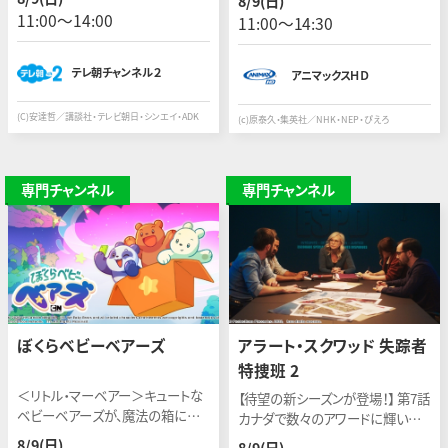
8/9(日)
やか
連続で土曜・日曜一挙放送！
11:00〜14:00
11:00〜14:30
テレ朝チャンネル２
アニマックスＨＤ
(C)安達哲／講談社・テレビ朝日・シンエイ・ADK
(c)原泰久・集英社／NHK・NEP・ぴえろ
専門チャンネル
専門チャンネル
ぼくらベビーベアーズ
アラート・スクワッド 失踪者
特捜班 2
＜リトル・マーベアー＞キュートな
【待望の新シーズンが登場！】 第7話
ベビーベアーズが、魔法の箱に乗
カナダで数々のアワードに輝いた
ってカラフルな世界を旅しながら、
大ヒット作！ケベック州で起きる誘
8/9(日)
8/9(日)