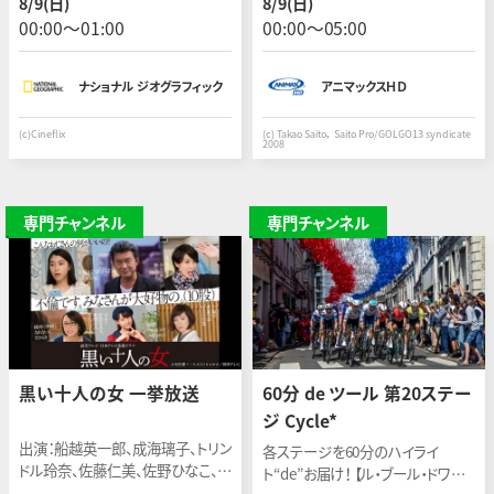
8/9(日)
8/9(日)
ていた。離陸１０分後に前方に厄介
週連続で一挙に放送！
00:00〜01:00
00:00〜05:00
そうな嵐が現れた。
ナショナル ジオグラフィック
アニマックスＨＤ
(c)Cineflix
(c) Takao Saito， Saito Pro/GOLGO13 syndicate
2008
専門チャンネル
専門チャンネル
黒い十人の女 一挙放送
60分 de ツール 第20ステー
ジ Cycle*
出演：船越英一郎、成海璃子、トリン
各ステージを60分のハイライ
ドル玲奈、佐藤仁美、佐野ひなこ、
ト“de”お届け！ 【ル・ブール・ドワザ
MEGUMI、若村麻由美（特別出