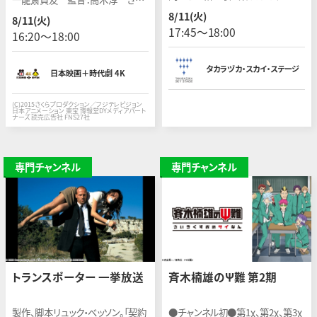
んか。今回は「雨」をテーマにお送り
らももこ原作のＴＶアニメ「ちびま
8/11(火)
8/11(火)
します。
る子ちゃん」放送25周年を記念した
17:45〜18:00
16:20〜18:00
劇場版第3作。（2015年 94分）
タカラヅカ・スカイ・ステージ
日本映画＋時代劇 4K
(C)2015さくらプロダクション／フジテレビジョン
日本アニメーション 東宝 博報堂DYメディアパート
ナーズ 読売広告社 FNS27社
専門チャンネル
専門チャンネル
トランスポーター 一挙放送
斉木楠雄のΨ難 第2期
製作、脚本リュック・べッソン。「契約
●チャンネル初●第1χ、第2χ、第3χ