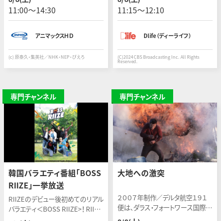
連続で土曜・日曜一挙放送！
い。女性は妊婦のデニス。チームは
11:00〜14:30
11:15〜12:10
殺人犯と拉致されたデニスの行方
を追う。
アニマックスＨＤ
Dlife（ディーライフ）
(c) 原泰久・集英社／NHK・NEP・ぴえろ
(C)2024 CBS Broadcasting Inc. All Rights
Reserved.
専門チャンネル
専門チャンネル
韓国バラエティ番組「BOSS
大地への激突
RIIZE」一挙放送
２００７年制作／デルタ航空１９１
RIIZEのデビュー後初めてのリアル
便は、ダラス・フォートワース国際空
バラエティ＜BOSS RIIZE>！ RIIZE
港への着陸進入中に２つの嵐の直
のダイナミックな旅行記を堪能で