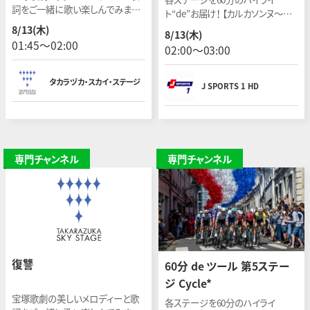
詞をご一緒に歌い楽しんでみませ
ト“de”お届け！ 【カルカソンヌ〜フォ
んか。今回は「風」をテーマにお送り
ア】 開催日：2026年7月7日(現地)
8/13(木)
8/13(木)
します。
01:45〜02:00
02:00〜03:00
タカラヅカ・スカイ・ステージ
J SPORTS 1 HD
専門チャンネル
専門チャンネル
復讐
60分 de ツール 第5ステー
ジ Cycle*
宝塚歌劇の美しいメロディーと歌
各ステージを60分のハイライ