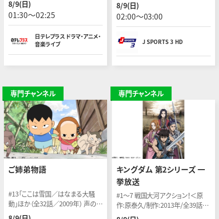
ン〜アルプ・デュエズ】 開催日：
8/9(日)
8/9(日)
演）、水野美紀 地上波放送：2016年
2026年7月25日(現地)
01:30〜02:25
02:00〜03:00
9月29日〜12月1日
日テレプラス ドラマ・アニメ・
J SPORTS 3 HD
音楽ライブ
専門チャンネル
専門チャンネル
ご姉弟物語
キングダム 第2シリーズ 一
挙放送
#13「ここは雪国／はなまる大騒
#1〜7 戦国大河アクション！＜原
動」ほか（全32話／2009年） 声の出
作:原泰久/制作:2013年/全39話
演：松岡由貴、小林由美子、大原さ
＞ ※「キングダム」シリーズを5週
8/9(日)