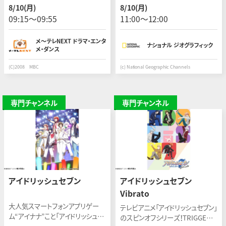
最高視聴率２３．７％を記録した愛
れ農場に動物たちを助けに向か
8/10(月)
8/10(月)
憎名作ドラマ！
う。そして猛烈な暑さとにおいに、
09:15〜09:55
11:00〜12:00
彼らの疲労はピークに達する。
メ〜テレNEXT ドラマ・エンタ
ナショナル ジオグラフィック
メ・ダンス
(C)2008 MBC
(c) National Geographic Channels
専門チャンネル
専門チャンネル
アイドリッシュセブン
アイドリッシュセブン
Vibrato
大人気スマートフォンアプリゲー
テレビアニメ「アイドリッシュセブン」
ム“アイナナ”こと「アイドリッシュセ
のスピンオフシリーズ！TRIGGER