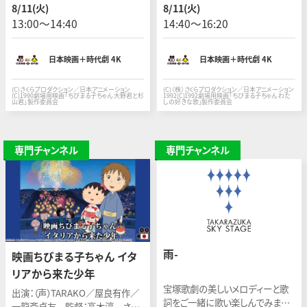
ニメ「ちびまる子ちゃん」の劇場版
国民的人気作品『ちびまる子ちゃ
8/11(火)
8/11(火)
第１作目。（1990年 94分）
ん』の劇場版第２作。（1992年 93
13:00〜14:40
14:40〜16:20
分）
日本映画＋時代劇 4K
日本映画＋時代劇 4K
(C)さくらプロダクション／日本アニメーション
(C)（株）さくらプロダクション／日本アニメーション
(C)1990劇場用映画「ちびまる子ちゃん 大野君と杉
1992(C)1992劇場用映画「ちびまる子ちゃん わた
山君」製作委員会
しの好きな歌」製作委員会
専門チャンネル
専門チャンネル
雨-
映画ちびまる子ちゃん イタ
リアから来た少年
宝塚歌劇の美しいメロディーと歌
出演：（声）TARAKO／屋良有作／
詞をご一緒に歌い楽しんでみませ
一龍斎貞友 監督：高木淳 さく