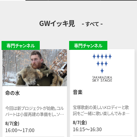
GWイッキ見
-
-
すべて
専門チャンネル
専門チャンネル
音楽
命の水
宝塚歌劇の美しいメロディーと歌
今回は新プロジェクトが始動。コル
詞をご一緒に歌い楽しんでみませ
バートは小屋再建の準備をし、ソー
んか。今回は「音楽」をテーマにお
ンは集水システムを作り上げる。ト
8/7(金)
8/7(金)
送りします。
ニーとアメリアはウサギを手に入
16:15〜16:30
16:00〜17:00
れ、ガブリエルは海への旅を続け