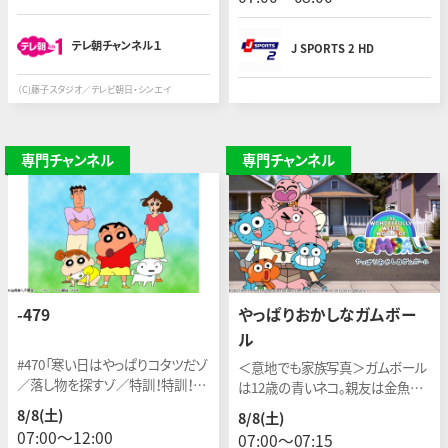
テレ朝チャンネル１
J SPORTS 2 HD
（C)藤子スタジオ／テレビ朝日・シンエイ
専門チャンネル
専門チャンネル
-479
やっぱりおかしなガムボー
ル
#470「寒い日はやっぱりコタツだゾ
＜意地でも家族写真＞ガムボール
／落し物を探すゾ／特訓！特訓！ま
は12歳の青いネコ。親友は金魚の
た特訓だゾ」ほか 1992年4月〜放
ダーウィン。彼らが住む郊外の街で
8/8(土)
8/8(土)
映中／原作：臼井儀人
ナンセンスな毎日が繰り広げられ
07:00〜12:00
07:00〜07:15
る