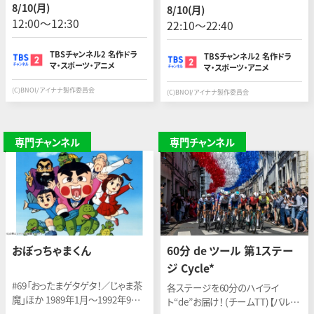
ブン」のテレビアニメ。新米アイドル
の結成秘話、IDOLiSH7のオフな
8/10(月)
8/10(月)
グループ“IDOLiSH7”の成長と活
ど、本編では描かれなかった4つの
12:00〜12:30
22:10〜22:40
躍を描く。
ストーリーを届ける。
TBSチャンネル2 名作ドラ
TBSチャンネル2 名作ドラ
マ・スポーツ・アニメ
マ・スポーツ・アニメ
(C)BNOI/アイナナ製作委員会
(C)BNOI/アイナナ製作委員会
専門チャンネル
専門チャンネル
おぼっちゃまくん
60分 de ツール 第1ステー
ジ Cycle*
#69「おったまゲタゲタ！／じゃま茶
各ステージを60分のハイライ
魔」ほか 1989年1月〜1992年9月
ト“de”お届け！ (チームTT)【バルセ
放映 原作：小林よしのり