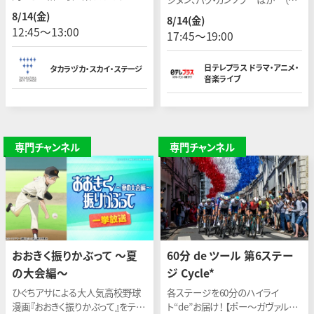
んか。今回は「祭り」をテーマにお送
16話）
8/14(金)
8/14(金)
りします。
12:45〜13:00
17:45〜19:00
日テレプラス ドラマ・アニメ・
タカラヅカ・スカイ・ステージ
音楽ライブ
専門チャンネル
専門チャンネル
おおきく振りかぶって 〜夏
60分 de ツール 第6ステー
の大会編〜
ジ Cycle*
ひぐちアサによる大人気高校野球
各ステージを60分のハイライ
漫画『おおきく振りかぶって』をテレ
ト“de”お届け！ 【ポー〜ガヴァルニ・