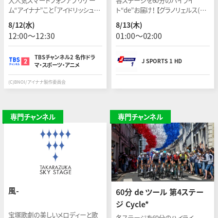
大人気スマートフォンアプリゲー
各ステージを60分のハイライ
ム“アイナナ”こと「アイドリッシュセ
ト“de”お届け！ 【グラノリェルス(ス
ブン」のアニメ3期。IDOLiSH7、
ペイン)〜レ・ザングル】 開催日：
8/12(水)
8/13(木)
TRIGGER、Re：valeに芸能界の“ノ
2026年7月6日(現地)
12:00〜12:30
01:00〜02:00
イズ”が近付く。
TBSチャンネル2 名作ドラ
J SPORTS 1 HD
マ・スポーツ・アニメ
(C)BNOI/アイナナ製作委員会
専門チャンネル
専門チャンネル
風-
60分 de ツール 第4ステー
ジ Cycle*
宝塚歌劇の美しいメロディーと歌
各ステージを60分のハイライ