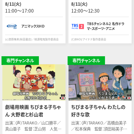
作:2025年/全24話 ※12時間連続
ブン」のアニメ第2期。アイドルグル
8/11(火)
8/11(火)
で一挙に放送！
ープ・IDOLiSH7のさらなる活躍を
11:00〜17:00
12:00〜12:30
描く。
TBSチャンネル2 名作ドラ
アニマックスＨＤ
マ・スポーツ・アニメ
(c)漆原侑来(秋田書店)／桃源暗鬼製作委員会
(C)BNOI/アイナナ製作委員会
専門チャンネル
専門チャンネル
劇場用映画 ちびまる子ちゃ
ちびまる子ちゃん わたしの
ん 大野君と杉山君
好きな歌
出演：（声）TARAKO／山口勝平／
出演：（声）TARAKO／高橋由美子
真山亜子 監督：芝山努 人気ア
／松本保典 監督：須田裕美子