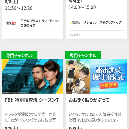
8/8(土)
8/8(土)
撃を受けた。
きるリアルバラエティ！
14:00〜15:00
11:50〜12:20
日テレプラス ドラマ・アニメ・
ナショナル ジオグラフィック
音楽ライブ
(c)Cineflix
専門チャンネル
専門チャンネル
FBI: 特別捜査班 シーズン7
おおきく振りかぶって
トラックが爆破され、配管工が死
ひぐちアサによる大人気高校野球
亡。娘がインスタグラムに彼の写真
漫画『おおきく振りかぶって』をテレ
を投稿したのが殺害の引き金のよ
ビアニメ化▽2007年
8/8(土)
8/8(土)