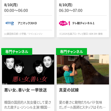
いく──＜制作:2018年/全36話
も悪も、俺が食べつくす!! 出演者：
8/10(月)
8/10(月)
＞ ※3週連続で一挙に放送！
知念英和 ほか
00:00〜06:00
06:30〜07:00
アニマックスＨＤ
テレ朝チャンネル１
(c)藤田和日郎・小学館／ツインエンジン
（C)2024 石森プロ・テレビ朝日・ADK EM・東映
専門チャンネル
専門チャンネル
悪い女、善い女 一挙放送
真夏の試練
韓国の国民的人気女優として愛さ
夏の暑さに動物たちもバテ気味
れた故チェ・ジンシル主演！韓国で
だ。ポール医師とスタッフはそれぞ