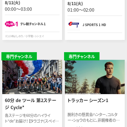
ロナ(スペイン)〜バルセロナ(スペ
8/11(火)
8/11(火)
イン)】 開催日：2026年7月4日(現
00:00〜03:00
01:00〜02:00
地)
テレ朝チャンネル１
J SPORTS 1 HD
（C)小林よしのり／小学館・シンエイ
専門チャンネル
専門チャンネル
60分 de ツール 第2ステー
トラッカー シーズン1
ジ Cycle*
腕利きの懸賞金ハンター、コルタ
各ステージを60分のハイライ
ー・ショウのもとに、非親権者の実
ト“de”お届け！ 【タラゴナ(スペイ
父に連れ去られた疑いのある１４
ン)〜バルセロナ(スペイン)】 開催