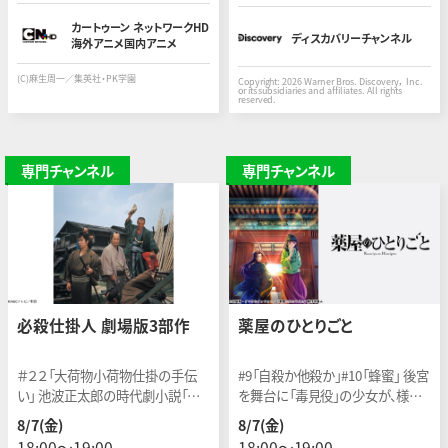
カートゥーン ネットワークHD
ディスカバリーチャンネル
海外アニメ国内アニメ
(C)麻生周一／集英社・PK学園
Copyright: 2026 Warner Bros. Discovery， Inc.
or its subsidiaries and affiliates. All rights
reserved.
専門チャンネル
専門チャンネル
必殺仕掛人 劇場版3部作
薬屋のひとりごと
＃２２「大荷物小荷物仕掛の手伝
#9「自殺か他殺か」#10「蜂蜜」 後宮
い」 池波正太郎の時代劇小説「仕
を舞台に「毒見役」の少女が、様々
掛人・藤枝梅安」が原作！「必殺」シ
な難事件を解決する。後宮謎解き
8/7(金)
8/7(金)
リーズ記念すべき第1作 1972年
エンタテインメント！＜制作:2023年
18:00〜19:00
18:00〜19:00