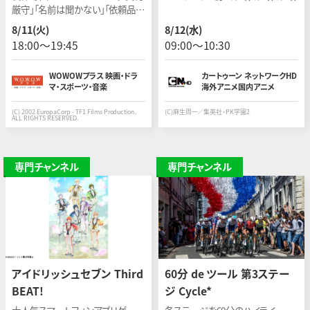
厳守」「名前は聞かない」「依頼品は
開けない」プロの運び屋をジェイソ
8/11(火)
8/12(水)
ン・ステイサムが演じた人気サスペ
18:00〜19:45
09:00〜10:30
ンス・アクション第1作。
WOWOWプラス 映画・ドラ
カートゥーン ネットワークHD
マ・スポーツ・音楽
海外アニメ国内アニメ
(C) 2002 EuropaCorp - TF1 Films Production.
(C)麻生周一／集英社・PK学園2
ALL RIGHTS RESERVED.
専門チャンネル
専門チャンネル
アイドリッシュセブン Third
60分 de ツール 第3ステー
BEAT!
ジ Cycle*