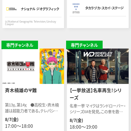
る。
タカラヅカ・スカイ・ステージ
ナショナル ジオグラフィック
(c)National Geographic Television/Lindsay
Cooper
専門チャンネル
専門チャンネル
斉木楠雄のΨ難
【一挙放送】名車再生!シリ
ーズ
第13χ、第14χ ●高校生・斉木楠
名車一挙 マイクはランドローバー・
雄は超能力者である。テレパシー、
シリーズIIAを発見。この車を救い
サイコキネシス、透視、予知、瞬間移
出して、元の美しい姿によみがえら
8/7(金)
8/7(金)
動、千里眼など、何でもかんでも自
せてあげたい気持ちになる。
17:00〜18:00
18:00〜19:00
由自在。