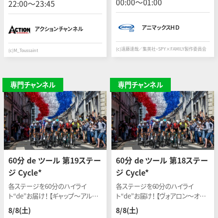
00:00〜01:00
22:00〜23:45
しながら、事件を捜査！
アニマックスＨＤ
アクションチャンネル
(c)遠藤達哉／集英社・SPY×FAMILY製作委員会
(c)M_Toussaint
専門チャンネル
専門チャンネル
60分 de ツール 第19ステー
60分 de ツール 第18ステー
ジ Cycle*
ジ Cycle*
各ステージを60分のハイライ
各ステージを60分のハイライ
ト“de”お届け！ 【ギャップ〜アルプ・
ト“de”お届け！ 【ヴォアロン〜オル
デュエズ】 開催日：2026年7月24日
シエール・メルレット】 開催日：2026
8/8(土)
8/8(土)
(現地)
年7月23日(現地)