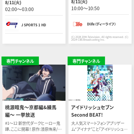
8/11(火)
8/11(火)
歳の少年ギルバート・ブラウンを救
日：2026年7月5日(現地)
10:00〜10:50
02:00〜03:00
出してほしいとの依頼が入る。
Dlife（ディーライフ）
J SPORTS 1 HD
(C) 2024 20th Television. All rights reserved. (C)
2024 CBS Broadcasting Inc.
専門チャンネル
専門チャンネル
桃源暗鬼〜京都編&練馬
アイドリッシュセブン
編〜 一挙放送
Second BEAT!
#1〜12 新世代ダークヒーロー鬼
大人気スマートフォンアプリゲー
譚、ここに開幕！ 原作:漆原侑来/制
ム“アイナナ”こと「アイドリッシュセ