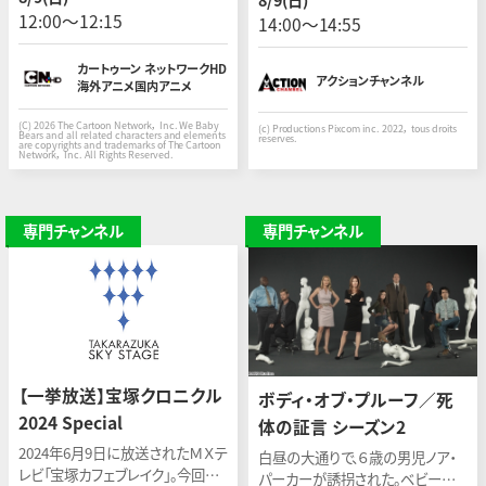
自分の住み家を探すファンタジッ
拐や失踪事件に、失踪者特捜班が
12:00〜12:15
14:00〜14:55
ク・アドベンチャー！
挑むクライム・アクション。
カートゥーン ネットワークHD
アクションチャンネル
海外アニメ国内アニメ
(C) 2026 The Cartoon Network， Inc. We Baby
(c) Productions Pixcom inc. 2022， tous droits
Bears and all related characters and elements
reserves.
are copyrights and trademarks of The Cartoon
Network， Inc. All Rights Reserved.
専門チャンネル
専門チャンネル
【一挙放送】宝塚クロニクル
ボディ・オブ・プルーフ／死
2024 Special
体の証言 シーズン2
2024年6月9日に放送されたＭＸテ
白昼の大通りで、６歳の男児ノア・
レビ「宝塚カフェブレイク」。今回は
パーカーが誘拐された。ベビーシッ