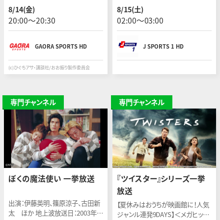
ビアニメ化▽2010年
ジェードル】 開催日：2026年7月9
8/14(金)
8/15(土)
日(現地)
20:00〜20:30
02:00〜03:00
GAORA SPORTS HD
J SPORTS 1 HD
(c)ひぐちアサ・講談社/おお振り製作委員会
専門チャンネル
専門チャンネル
ぼくの魔法使い 一挙放送
『ツイスター』シリーズ一挙
放送
出演：伊藤英明、篠原涼子、古田新
【夏休みはおうちが映画館に！人気
太 ほか 地上波放送日：2003年4
ジャンル連発9DAYS】＜メガヒット