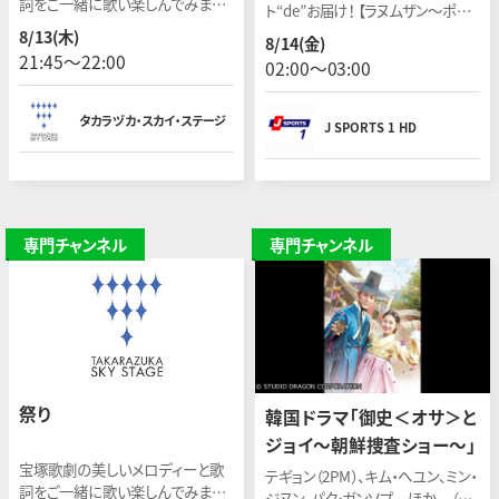
詞をご一緒に歌い楽しんでみませ
ト“de”お届け！ 【ラヌムザン〜ポー】
んか。今回は「復讐」をテーマにお
開催日：2026年7月8日(現地)
8/13(木)
8/14(金)
送りします。
21:45〜22:00
02:00〜03:00
タカラヅカ・スカイ・ステージ
J SPORTS 1 HD
専門チャンネル
専門チャンネル
祭り
韓国ドラマ「御史＜オサ＞と
ジョイ〜朝鮮捜査ショー〜」
宝塚歌劇の美しいメロディーと歌
テギョン（2PM）、キム・ヘユン、ミン・
詞をご一緒に歌い楽しんでみませ
ジヌン、パク・ガンソプ ほか （全