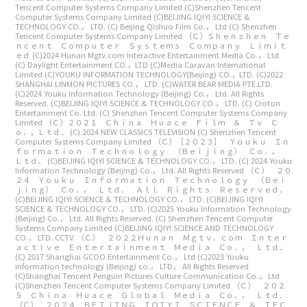
Tencent Computer Systems Company Limited
(C)Shenzhen Tencent
Computer Systems Company Limited
(C)BEIJING IQIYI SCIENCE &
TECHNOLOGY CO.， LTD.
(C) Beijing Qishuo Film Co.， Ltd
(C) Shenzhen
Tencent Computer Systems Company Limited
（Ｃ）Ｓｈｅｎｚｈｅｎ Ｔｅ
ｎｃｅｎｔ Ｃｏｍｐｕｔｅｒ Ｓｙｓｔｅｍｓ Ｃｏｍｐａｎｙ Ｌｉｍｉｔ
ｅｄ
(C)2024 Hunan Mgtv.com Interactive Entertainment Media Co.， Ltd.
(C) Daylight Entertainment CO.，LTD
(C)Media Caravan International
Limited
(C)YOUKU INFORMATION TECHNOLOGY(Beijing) CO.，LTD.
(C)2022
SHANGHAI LINMON PICTURES CO.， LTD.
(C)WATER BEAR MEDIA PTE.LTD.
(C)2024 Youku Information Technology (Beijing) Co.， Ltd. All Rights
Reserved.
(C)BEIJING IQIYI SCIENCE & TECHNOLOGY CO.， LTD.
(C) Croton
Entertainment Co. Ltd.
(C) Shenzhen Tencent Computer Systems Company
Limited
（Ｃ）２０２１ Ｃｈｉｎａ Ｈｕａｃｅ Ｆｉｌｍ ＆ Ｔｖ Ｃ
ｏ．，Ｌｔｄ．
(C) 2024 NEW CLASSICS TELEVISION
(C) Shenzhen Tencent
Computer Systems Company Limited
（Ｃ）［２０２３］ Ｙｏｕｋｕ Ｉｎ
ｆｏｒｍａｔｉｏｎ Ｔｅｃｈｎｏｌｏｇｙ （Ｂｅｉｊｉｎｇ） Ｃｏ．，
Ｌｔｄ．
(C)BEIJING IQIYI SCIENCE & TECHNOLOGY CO.， LTD.
(C) 2024 Youku
Information Technology (Beijing) Co.， Ltd. All Rights Reserved
（Ｃ） ２０
２４ Ｙｏｕｋｕ Ｉｎｆｏｒｍａｔｉｏｎ Ｔｅｃｈｎｏｌｏｇｙ （Ｂｅｉ
ｊｉｎｇ） Ｃｏ．， Ｌｔｄ． Ａｌｌ Ｒｉｇｈｔｓ Ｒｅｓｅｒｖｅｄ．
(C)BEIJING IQIYI SCIENCE & TECHNOLOGY CO.， LTD.
(C)BEIJING IQIYI
SCIENCE & TECHNOLOGY CO.， LTD.
(C)2025 Youku Information Technology
(Beijing) Co.， Ltd. All Rights Reserved.
(C) Shenzhen Tencent Computer
Systems Company Limited
(C)BEIJING IQIYI SCIENCE AND TECHNOLOGY
CO.， LTD. CCTV.
（Ｃ） ２０２２Ｈｕｎａｎ Ｍｇｔｖ．ｃｏｍ Ｉｎｔｅｒ
ａｃｔｉｖｅ Ｅｎｔｅｒｔａｉｎｍｅｎｔ Ｍｅｄｉａ Ｃｏ．， Ｌｔｄ．
(C) 2017 Shanghai GCOO Entertainment Co.， Ltd
(C)2023 Youku
information technology (Beijing) co.， LTD， All Rights Reserved
(C)Shanghai Tencent Penguin Pictures Culture Communication Co.， Ltd
(C)Shenzhen Tencent Computer Systems Company Limited
（Ｃ） ２０２
５ Ｃｈｉｎａ Ｈｕａｃｅ Ｇｌｏｂａｌ Ｍｅｄｉａ Ｃｏ．， Ｌｔｄ．
（Ｃ） ２０２４ ＢＥＩＪＩＮＧ ＩＱＩＹＩ ＳＣＩＥＮＣＥ ＆ ＴＥＣ