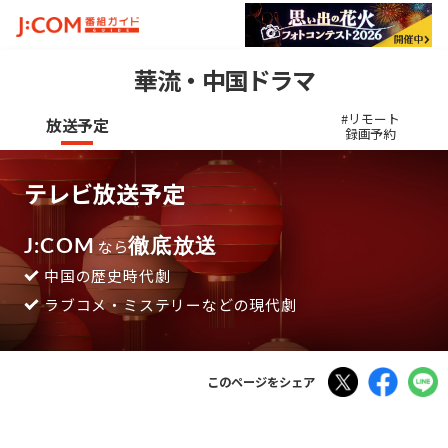
華流・中国ドラマ
#リモート
放送予定
録画予約
テレビ放送予定
J:COM
なら
徹底放送
中国の歴史時代劇
ラブコメ・ミステリーなどの現代劇
Tweet
Faceboo
このページをシェア