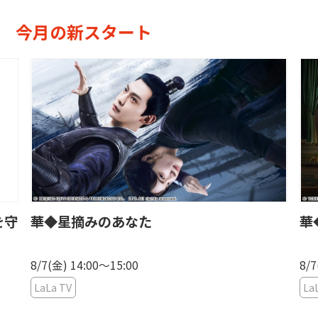
今月の新スタート
を守
華◆星摘みのあなた
華
8/7(金) 14:00〜15:00
8/7
LaLa TV
La