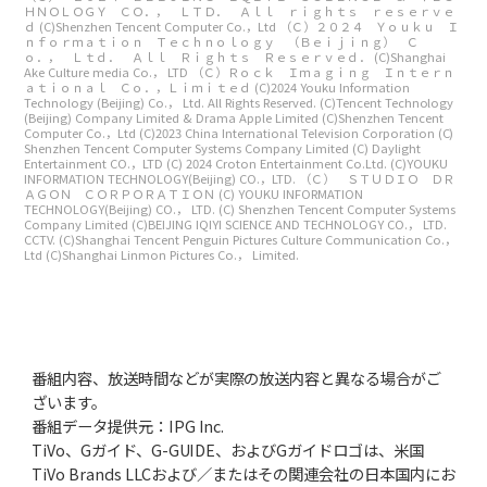
ＨＮＯＬＯＧＹ ＣＯ．， ＬＴＤ． Ａｌｌ ｒｉｇｈｔｓ ｒｅｓｅｒｖｅ
ｄ
(C)Shenzhen Tencent Computer Co.，Ltd
（Ｃ）２０２４ Ｙｏｕｋｕ Ｉ
ｎｆｏｒｍａｔｉｏｎ Ｔｅｃｈｎｏｌｏｇｙ （Ｂｅｉｊｉｎｇ） Ｃ
ｏ．， Ｌｔｄ． Ａｌｌ Ｒｉｇｈｔｓ Ｒｅｓｅｒｖｅｄ．
(C)Shanghai
Ake Culture media Co.， LTD
（Ｃ）Ｒｏｃｋ Ｉｍａｇｉｎｇ Ｉｎｔｅｒｎ
ａｔｉｏｎａｌ Ｃｏ．，Ｌｉｍｉｔｅｄ
(C)2024 Youku Information
Technology (Beijing) Co.， Ltd. All Rights Reserved.
(C)Tencent Technology
(Beijing) Company Limited & Drama Apple Limited
(C)Shenzhen Tencent
Computer Co.，Ltd
(C)2023 China International Television Corporation
(C)
Shenzhen Tencent Computer Systems Company Limited
(C) Daylight
Entertainment CO.，LTD
(C) 2024 Croton Entertainment Co.Ltd.
(C)YOUKU
INFORMATION TECHNOLOGY(Beijing) CO.，LTD.
（Ｃ） ＳＴＵＤＩＯ ＤＲ
ＡＧＯＮ ＣＯＲＰＯＲＡＴＩＯＮ
(C) YOUKU INFORMATION
TECHNOLOGY(Beijing) CO.， LTD.
(C) Shenzhen Tencent Computer Systems
Company Limited
(C)BEIJING IQIYI SCIENCE AND TECHNOLOGY CO.， LTD.
CCTV.
(C)Shanghai Tencent Penguin Pictures Culture Communication Co.，
Ltd
(C)Shanghai Linmon Pictures Co.， Limited.
番組内容、放送時間などが実際の放送内容と異なる場合がご
ざいます。
番組データ提供元：IPG Inc.
TiVo、Gガイド、G-GUIDE、およびGガイドロゴは、米国
TiVo Brands LLCおよび／またはその関連会社の日本国内にお