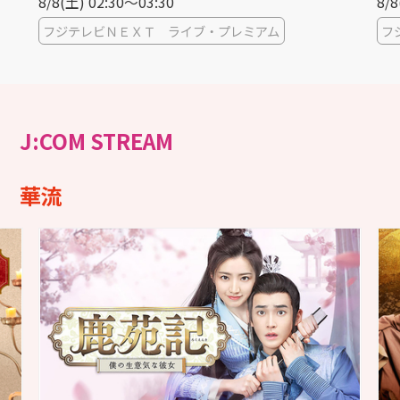
8/8(土) 03:30〜04:30
8/8
フジテレビＮＥＸＴ ライブ・プレミアム
La
J:COM STREAM
華流