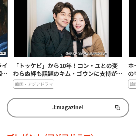
の変
ホーユー（何与）が血のつながらない妹へ
持が集
の切ない恋を熱演！中国ドラマ「それで
も、恋をするには近すぎる」の魅力
韓国・アジアドラマ
J:magazine!