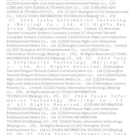
(C)2024 Hunan Mgtv.com Interactive Entertainment Media Co.， Ltd.
(C)BEIJING IQIYI SCIENCE & TECHNOLOGY CO.， LTD.
(C)BEIJING IQIYI
SCIENCE & TECHNOLOGY CO.， LTD.
(C) 2017 Shanghai GCOO Entertainment
Co.， Ltd
(C) YOUKU INFORMATION TECHNOLOGY(Beijing) CO.， LTD.
（Ｃ） ２０２４ Ｙｏｕｋｕ Ｉｎｆｏｒｍａｔｉｏｎ Ｔｅｃｈｎｏｌｏｇ
ｙ （Ｂｅｉｊｉｎｇ） Ｃｏ．， Ｌｔｄ． Ａｌｌ Ｒｉｇｈｔｓ Ｒｅｓ
ｅｒｖｅｄ．
(C)Shanghai Linmon Pictures Co.， Limited.
(C) Shenzhen
Tencent Computer Systems Company Limited
(C) Shenzhen Tencent
Computer Systems Company Limited
(C)2024 Hunan Mgtv.com Interactive
Entertainment Media Co.， Ltd.
(C)2024 Hunan Mgtv.com Interactive
Entertainment Media Co.， Ltd.
(C)Shanghai Linmon Pictures Co.， Limited.
(C) 2017 Shanghai GCOO Entertainment Co.， Ltd
(C)2023 Youku
information technology (Beijing) co.， LTD， All Rights Reserved
(C) YOUKU
INFORMATION TECHNOLOGY(Beijing) CO.， LTD.
（Ｃ） ２０２４ Ｙｏｕｋ
ｕ Ｉｎｆｏｒｍａｔｉｏｎ Ｔｅｃｈｎｏｌｏｇｙ （Ｂｅｉｊｉｎｇ） Ｃ
ｏ．， Ｌｔｄ． Ａｌｌ Ｒｉｇｈｔｓ Ｒｅｓｅｒｖｅｄ．
(C)Shanghai
Tencent Penguin Pictures Culture Communication Co.， Ltd
(C)Shanghai
Tencent Penguin Pictures Culture Communication Co.， Ltd
(C)2024 Hunan
Mgtv.com Interactive Entertainment Media Co.， Ltd.
(C)2024 Hunan
Mgtv.com Interactive Entertainment Media Co.， Ltd.
(C)Shanghai Linmon
Pictures Co.， Limited.
(C)2023 Youku information technology (Beijing)
co.， LTD， All Rights Reserved
(C) YOUKU INFORMATION
TECHNOLOGY(Beijing) CO.， LTD.
（Ｃ） ２０２４ Ｙｏｕｋｕ Ｉｎｆｏｒ
ｍａｔｉｏｎ Ｔｅｃｈｎｏｌｏｇｙ （Ｂｅｉｊｉｎｇ） Ｃｏ．， Ｌｔ
ｄ． Ａｌｌ Ｒｉｇｈｔｓ Ｒｅｓｅｒｖｅｄ．
(C)YOUKU INFORMATION
TECHNOLOGY(Beijing) CO.，LTD.
(C)2024 Hunan Mgtv.com Interactive
Entertainment Media Co.， Ltd.
(C)2024 Hunan Mgtv.com Interactive
Entertainment Media Co.， Ltd.
(C)YOUKU INFORMATION
TECHNOLOGY(Beijing) CO.，LTD.
(C)2023 Youku information technology
(Beijing) co.， LTD， All Rights Reserved
(C) 2017 Shanghai GCOO
Entertainment Co.， Ltd
(C) YOUKU INFORMATION TECHNOLOGY(Beijing)
CO.， LTD.
（Ｃ） ２０２４ Ｙｏｕｋｕ Ｉｎｆｏｒｍａｔｉｏｎ Ｔｅｃｈ