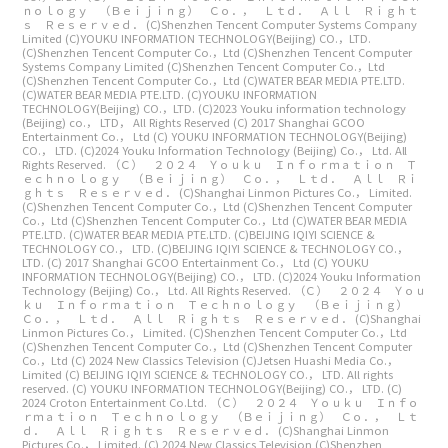
ｎｏｌｏｇｙ （Ｂｅｉｊｉｎｇ） Ｃｏ．， Ｌｔｄ． Ａｌｌ Ｒｉｇｈｔ
ｓ Ｒｅｓｅｒｖｅｄ．
(C)Shenzhen Tencent Computer Systems Company
Limited
(C)YOUKU INFORMATION TECHNOLOGY(Beijing) CO.，LTD.
(C)Shenzhen Tencent Computer Co.，Ltd
(C)Shenzhen Tencent Computer
Systems Company Limited
(C)Shenzhen Tencent Computer Co.，Ltd
(C)Shenzhen Tencent Computer Co.，Ltd
(C)WATER BEAR MEDIA PTE.LTD.
(C)WATER BEAR MEDIA PTE.LTD.
(C)YOUKU INFORMATION
TECHNOLOGY(Beijing) CO.，LTD.
(C)2023 Youku information technology
(Beijing) co.， LTD， All Rights Reserved
(C) 2017 Shanghai GCOO
Entertainment Co.， Ltd
(C) YOUKU INFORMATION TECHNOLOGY(Beijing)
CO.， LTD.
(C)2024 Youku Information Technology (Beijing) Co.， Ltd. All
Rights Reserved.
（Ｃ） ２０２４ Ｙｏｕｋｕ Ｉｎｆｏｒｍａｔｉｏｎ Ｔ
ｅｃｈｎｏｌｏｇｙ （Ｂｅｉｊｉｎｇ） Ｃｏ．， Ｌｔｄ． Ａｌｌ Ｒｉ
ｇｈｔｓ Ｒｅｓｅｒｖｅｄ．
(C)Shanghai Linmon Pictures Co.， Limited.
(C)Shenzhen Tencent Computer Co.，Ltd
(C)Shenzhen Tencent Computer
Co.，Ltd
(C)Shenzhen Tencent Computer Co.，Ltd
(C)WATER BEAR MEDIA
PTE.LTD.
(C)WATER BEAR MEDIA PTE.LTD.
(C)BEIJING IQIYI SCIENCE &
TECHNOLOGY CO.， LTD.
(C)BEIJING IQIYI SCIENCE & TECHNOLOGY CO.，
LTD.
(C) 2017 Shanghai GCOO Entertainment Co.， Ltd
(C) YOUKU
INFORMATION TECHNOLOGY(Beijing) CO.， LTD.
(C)2024 Youku Information
Technology (Beijing) Co.， Ltd. All Rights Reserved.
（Ｃ） ２０２４ Ｙｏｕ
ｋｕ Ｉｎｆｏｒｍａｔｉｏｎ Ｔｅｃｈｎｏｌｏｇｙ （Ｂｅｉｊｉｎｇ）
Ｃｏ．， Ｌｔｄ． Ａｌｌ Ｒｉｇｈｔｓ Ｒｅｓｅｒｖｅｄ．
(C)Shanghai
Linmon Pictures Co.， Limited.
(C)Shenzhen Tencent Computer Co.，Ltd
(C)Shenzhen Tencent Computer Co.，Ltd
(C)Shenzhen Tencent Computer
Co.，Ltd
(C) 2024 New Classics Television
(C)Jetsen Huashi Media Co.，
Limited
(C) BEIJING IQIYI SCIENCE & TECHNOLOGY CO.， LTD. All rights
reserved.
(C) YOUKU INFORMATION TECHNOLOGY(Beijing) CO.， LTD.
(C)
2024 Croton Entertainment Co.Ltd.
（Ｃ） ２０２４ Ｙｏｕｋｕ Ｉｎｆｏ
ｒｍａｔｉｏｎ Ｔｅｃｈｎｏｌｏｇｙ （Ｂｅｉｊｉｎｇ） Ｃｏ．， Ｌｔ
ｄ． Ａｌｌ Ｒｉｇｈｔｓ Ｒｅｓｅｒｖｅｄ．
(C)Shanghai Linmon
Pictures Co.， Limited.
(C) 2024 New Classics Television
(C)Shenzhen