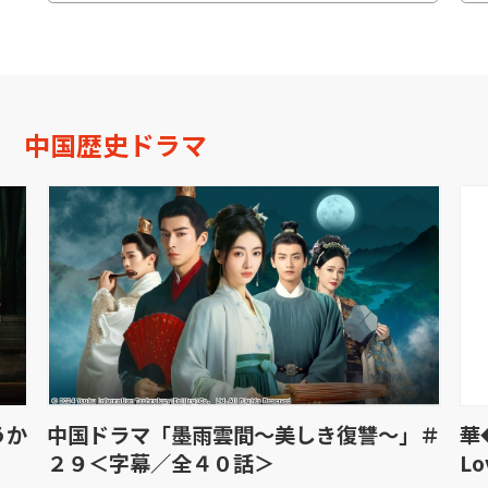
中国歴史ドラマ
」＃
華◆山河枕（さんがしん）〜Promise of
華
Love〜＃３５[字]【日本初放送】
L