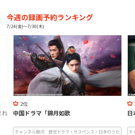
今週の録画予約ランキング
7/24(金)〜7/30(木)
3位
日本初◆中国ドラマ「命を懸けし者たち」
中
の
うた
チャンネル銀河 歴史ドラマ・サスペンス・日本のうた
日