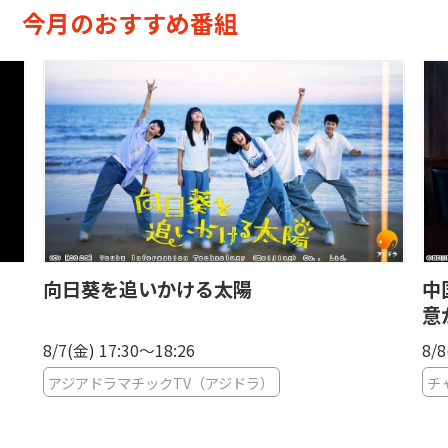
今月のおすすめ番組
向日葵を追いかける太陽
中
意
8/7(金) 17:30〜18:26
8/8
アジアドラマチックTV（アジドラ）
チ