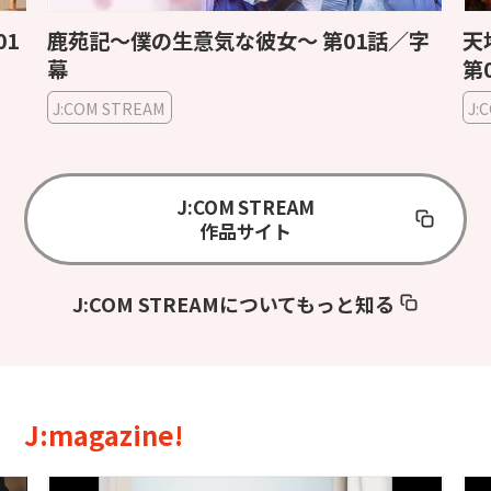
01
鹿苑記〜僕の生意気な彼女〜 第01話／字
天地
幕
第
J:COM STREAM
J:
J:COM STREAM
作品サイト
J:COM STREAMについてもっと知る
J:magazine!