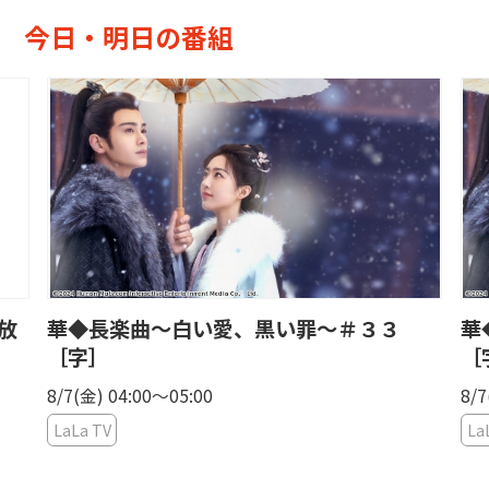
今日・明日の番組
放
華◆長楽曲〜白い愛、黒い罪〜＃３３
華
［字］
［
8/7(金) 04:00〜05:00
8/7
LaLa TV
La