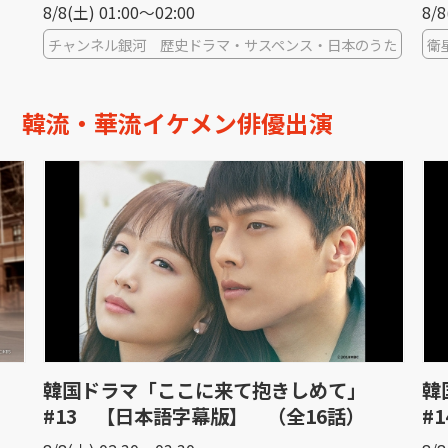
8/8(土) 13:00〜14:00
8/8
うた
衛星劇場HD
衛
韓流・華流イケメン俳優出演
韓国ドラマ「ここに来て抱きしめて」
韓
#14 【日本語字幕版】 （全16話）
［