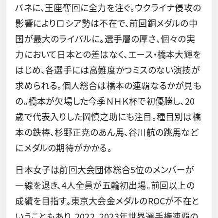
バネに、王座奪回に全力を注ぐ。ウクライナ侵攻の
影響によりロシア勢は不在で、前回銅メダルの中
国が最大のライバルに。選手層の厚さ、個々の実
力において日本との差はなく、エース・橋本大輝を
はじめ、各選手には高難度かつミスのない演技が
求められる。個人総合は橋本の連覇なるかが見も
の。橋本が欠場した今季ＮＨＫ杯で初優勝し、20
歳で代表入りした岡慎之助にも注目。種目別は橋
本の鉄棒、杉野正尭のあん馬、谷川航の跳馬など
にメダルの期待がかかる。
日本女子は前回大会団体総合5位のメンバーが
一線を退き、4人全員が五輪初出場。前回以上の
成績を目指す。東京大会金メダルのROCが不在と
いうこともあり、2022、2023年世界選手権連覇の