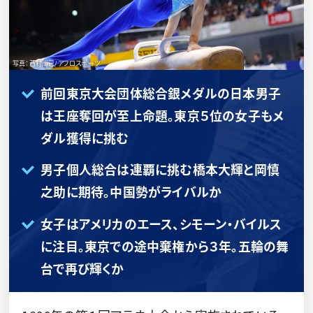
写真：西村尚己/アフロスポーツ
前回東京大会団体総合銀メダルの日本男子
は王座奪回が至上命題。東京５位の女子もメ
ダル獲得に挑む
男子個人総合は連覇に挑む橋本大輝と岡慎
之助に期待。中国勢がライバルか
女子はアメリカのエース、シモーン・バイルス
に注目。東京での途中棄権から３年。五輪の舞
台で再び輝くか