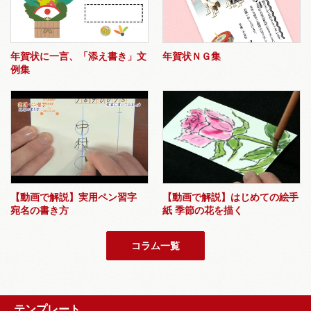
年賀状に一言、「添え書き」文
年賀状ＮＧ集
例集
【動画で解説】実用ペン習字
【動画で解説】はじめての絵手
宛名の書き方
紙 季節の花を描く
コラム一覧
テンプレート