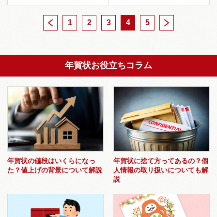
1
<
2
3
4
5
>
年賀状お役立ちコラム
年賀状の値段はいくらになっ
年賀状に捨て方ってあるの？個
た？値上げの背景について解説
人情報の取り扱いについても解
説