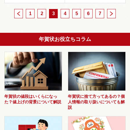
1
<
2
3
4
5
6
7
>
年賀状お役立ちコラム
年賀状の値段はいくらになっ
年賀状に捨て方ってあるの？個
た？値上げの背景について解説
人情報の取り扱いについても解
説