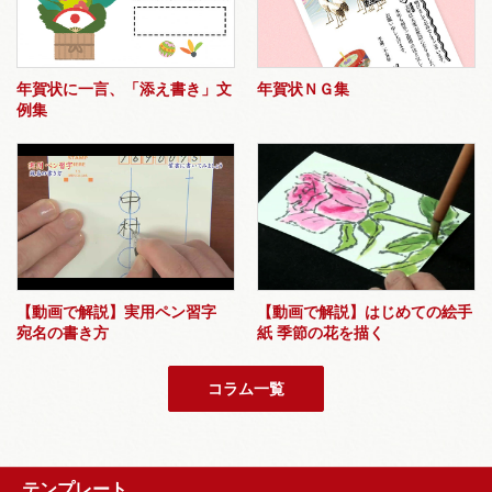
年賀状に一言、「添え書き」文
年賀状ＮＧ集
例集
【動画で解説】実用ペン習字
【動画で解説】はじめての絵手
宛名の書き方
紙 季節の花を描く
コラム一覧
テンプレート