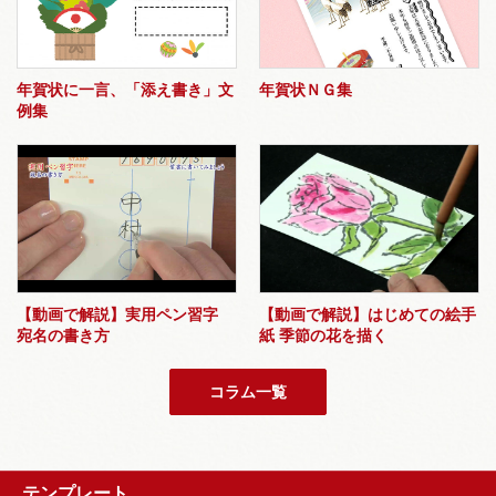
年賀状に一言、「添え書き」文
年賀状ＮＧ集
例集
【動画で解説】実用ペン習字
【動画で解説】はじめての絵手
宛名の書き方
紙 季節の花を描く
コラム一覧
テンプレート