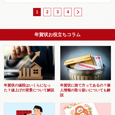
1
2
3
4
>
年賀状お役立ちコラム
年賀状の値段はいくらになっ
年賀状に捨て方ってあるの？個
た？値上げの背景について解説
人情報の取り扱いについても解
説