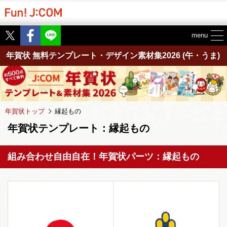
Twitter
Facebook
menu
年賀状 無料テンプレート・デザイン素材集2026
(午・うま)
年賀状トップ
縁起もの
年賀状テンプレート：縁起もの
組み合わせ自由自在！年賀状パーツ：縁起もの