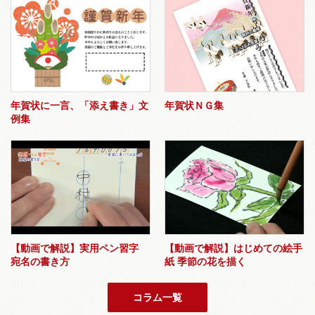
年賀状に一言、「添え書き」文
年賀状ＮＧ集
例集
【動画で解説】実用ペン習字
【動画で解説】はじめての絵手
宛名の書き方
紙 季節の花を描く
コラム一覧