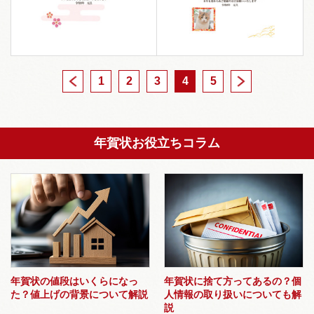
1
<
2
3
4
5
>
年賀状お役立ちコラム
年賀状の値段はいくらになっ
年賀状に捨て方ってあるの？個
た？値上げの背景について解説
人情報の取り扱いについても解
説