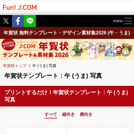
Twitter
Facebook
menu
年賀状 無料テンプレート・デザイン素材集2026
(午・うま)
年賀状トップ
午 (うま) 写真
年賀状テンプレート：午 (うま) 写真
プリントするだけ！年賀状テンプレート：午 (うま)
写真
すべて
縦向き
横向き