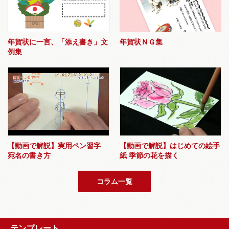
年賀状に一言、「添え書き」文
年賀状ＮＧ集
例集
【動画で解説】実用ペン習字
【動画で解説】はじめての絵手
宛名の書き方
紙 季節の花を描く
コラム一覧
テンプレート