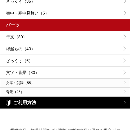
ざっくぅ（35）
喪中・寒中見舞い（5）
パーツ
干支（80）
縁起もの（40）
ざっくぅ（6）
文字・背景（80）
文字：賀詞（55）
背景（25）
ご利用方法