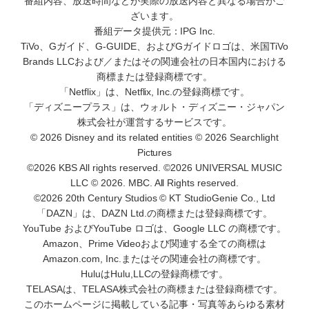
番組内容、放送時間などが実際の放送内容と異なる場合がご
ざいます。
番組データ提供元：IPG Inc.
TiVo、Gガイド、G-GUIDE、およびGガイドロゴは、米国TiVo
Brands LLCおよび／またはその関連会社の日本国内における
商標または登録商標です。
「Netflix」は、Netflix, Inc.の登録商標です。
「ディズニープラス」は、ウォルト・ディズニー・ジャパン
株式会社が運営するサービスです。
© 2026 Disney and its related entities © 2026 Searchlight
Pictures
©2026 KBS All rights reserved. ©2026 UNIVERSAL MUSIC
LLC © 2026. MBC. All Rights reserved.
©2026 20th Century Studios © KT StudioGenie Co., Ltd
「DAZN」は、DAZN Ltd.の商標または登録商標です。
YouTube およびYouTube ロゴは、Google LLC の商標です。
Amazon、Prime Videoおよび関連する全ての商標は
Amazon.com, Inc.またはその関連会社の商標です。
HuluはHulu,LLCの登録商標です。
TELASAは、TELASA株式会社の商標または登録商標です。
このホームページに掲載している記事・写真等あらゆる素材