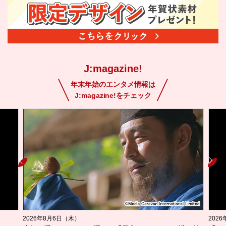
J:magazine!
年末年始のエンタメ情報は
J:magazine!をチェック
2026年8月6日（木）
202