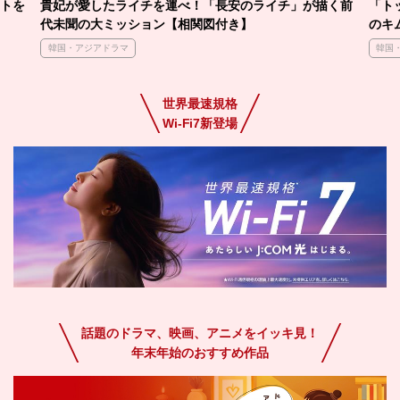
トを
貴妃が愛したライチを運べ！「長安のライチ」が描く前
「ト
代未聞の大ミッション【相関図付き】
のキ
韓国・アジアドラマ
韓国
世界最速規格
Wi-Fi7新登場
話題のドラマ、映画、アニメをイッキ見！
年末年始のおすすめ作品