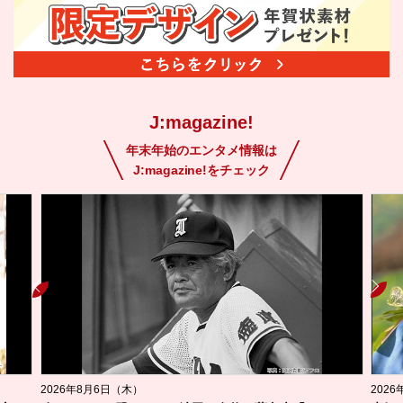
J:magazine!
年末年始のエンタメ情報は
J:magazine!をチェック
2026年8月6日（木）
202