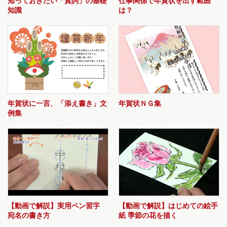
知っておきたい「賀詞」の基礎
仕事関係で年賀状を出す範囲
知識
は？
年賀状に一言、「添え書き」文
年賀状ＮＧ集
例集
【動画で解説】実用ペン習字
【動画で解説】はじめての絵手
宛名の書き方
紙 季節の花を描く